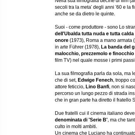
Nella sua filmografia decine di film (
secoli tra la meta' degli anni '60 e la f
anche se da dietro le quinte.
Suoi - come produttore - sono Lo stra
dell'Ubalda tutta nuda e tutta calda
onore
(1973), Roma a mano armata (197
in arte Führer (1978),
La banda del 
malocchio, prezzemolo e finocchio
film TV) nel quale mosse i primi pass
La sua filmografia parla da sola, ma l
che di set,
Edwige Fenech
, troppo c
attore feticcio,
Lino Banfi
, non si nas
percorso un lungo pezzo di strada insi
che in gran parte ha diretto il fratello 
Due fratelli cui il cinema italiano dev
denominata di 'Serie B'
, ma che tan
culto in molti ambiti.
Un cinema che Luciano ha continuato a