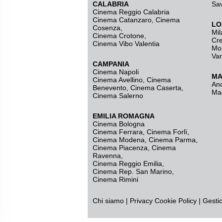
CALABRIA
Sa
Cinema Reggio Calabria
Cinema Catanzaro
,
Cinema
LO
Cosenza
,
Mil
Cinema Crotone
,
Cr
Cinema Vibo Valentia
Mo
Va
CAMPANIA
Cinema Napoli
MA
Cinema Avellino
,
Cinema
An
Benevento
,
Cinema Caserta
,
Ma
Cinema Salerno
EMILIA ROMAGNA
Cinema Bologna
Cinema Ferrara
,
Cinema Forlì
,
Cinema Modena
,
Cinema Parma
,
Cinema Piacenza
,
Cinema
Ravenna
,
Cinema Reggio Emilia
,
Cinema Rep. San Marino
,
Cinema Rimini
Chi siamo
|
Privacy
Cookie Policy
|
Gesti