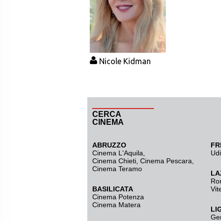
Nicole Kidman
CERCA
CINEMA
ABRUZZO
FR
Cinema L'Aquila
,
Ud
Cinema Chieti, Cinema Pescara,
Cinema Teramo
LA
Ro
BASILICATA
Vit
Cinema Potenza
Cinema Matera
LI
Ge