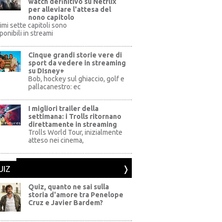
watch definitivo su Netflix
per alleviare l'attesa del
nono capitolo
rimi sette capitoli sono
ponibili in streami
Cinque grandi storie vere di
sport da vedere in streaming
su DIsney+
+
Bob, hockey sul ghiaccio, golf e
pallacanestro: ec
I migliori trailer della
settimana: i Trolls ritornano
direttamente in streaming
al Pictures
Trolls World Tour, inizialmente
atteso nei cinema,
UIZ
Quiz, quanto ne sai sulla
storia d'amore tra Penelope
Cruz e Javier Bardem?