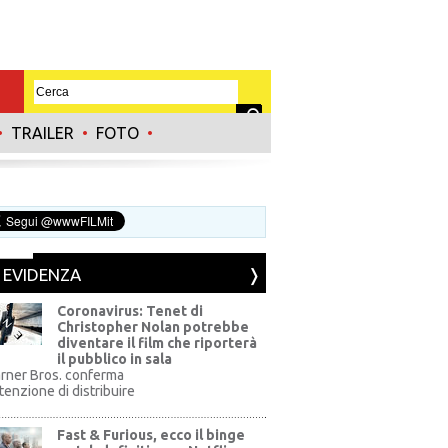
•
TRAILER
•
FOTO
•
N EVIDENZA
Coronavirus: Tenet di
Christopher Nolan potrebbe
diventare il film che riporterà
il pubblico in sala
rner Bros. conferma
ntenzione di distribuire
Fast & Furious, ecco il binge