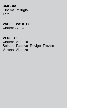
UMBRIA
Cinema Perugia
Terni
VALLE D'AOSTA
Cinema Aosta
VENETO
Cinema Venezia
Belluno
,
Padova
,
Rovigo
,
Treviso
,
Verona
,
Vicenza