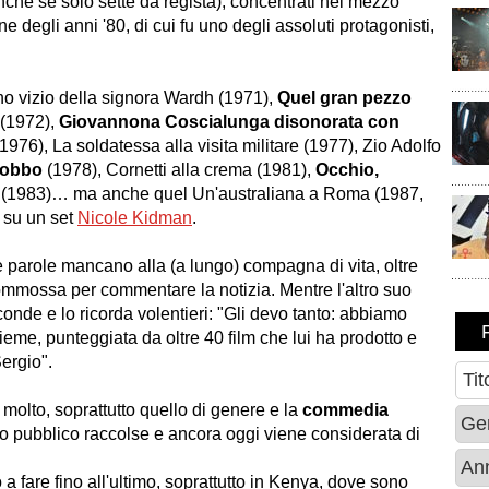
anche se solo sette da regista), concentrati nel mezzo
ine degli anni '80, di cui fu uno degli assoluti protagonisti,
no vizio della signora Wardh (1971),
Quel gran pezzo
(1972),
Giovannona Coscialunga disonorata con
6), La soldatessa alla visita militare (1977), Zio Adolfo
gobbo
(1978), Cornetti alla crema (1981),
Occhio,
(1983)… ma anche quel Un'australiana a Roma (1987,
i su un set
Nicole Kidman
.
e parole mancano alla (a lungo) compagna di vita, oltre
ommossa per commentare la notizia. Mentre l'altro suo
conde e lo ricorda volentieri: "Gli devo tanto: abbiamo
eme, punteggiata da oltre 40 film che lui ha prodotto e
Sergio".
e molto, soprattutto quello di genere e la
commedia
to pubblico raccolse e ancora oggi viene considerata di
 fare fino all'ultimo, soprattutto in Kenya, dove sono