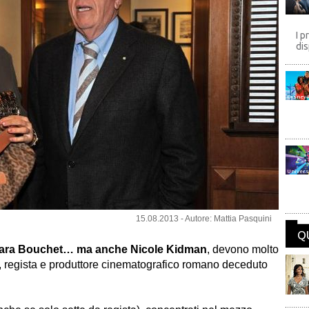
I p
dis
Disney
Univers
15.08.2013 - Autore: Mattia Pasquini
Q
rbara Bouchet… ma anche Nicole Kidman
, devono molto
, regista e produttore cinematografico romano deceduto