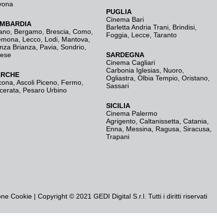
vona
PUGLIA
Cinema Bari
MBARDIA
Barletta Andria Trani
,
Brindisi
,
ano
,
Bergamo
,
Brescia, Como
,
Foggia
,
Lecce
,
Taranto
emona
,
Lecco
,
Lodi
,
Mantova
,
nza Brianza
,
Pavia
,
Sondrio
,
rese
SARDEGNA
Cinema Cagliari
Carbonia Iglesias
,
Nuoro
,
RCHE
Ogliastra
,
Olbia Tempio
,
Oristano
,
cona
,
Ascoli Piceno
,
Fermo
,
Sassari
cerata
,
Pesaro Urbino
SICILIA
Cinema Palermo
Agrigento
,
Caltanissetta
,
Catania
,
Enna
,
Messina
,
Ragusa
,
Siracusa
,
Trapani
one Cookie
| Copyright © 2021 GEDI Digital S.r.l. Tutti i diritti riservati