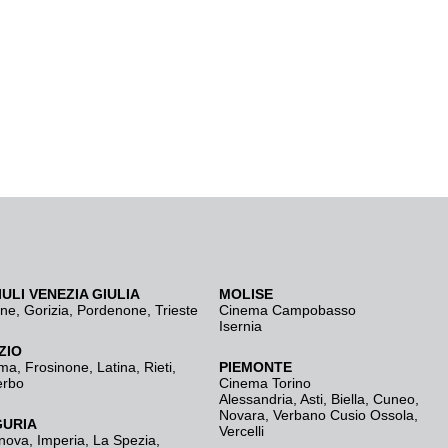
IULI VENEZIA GIULIA
MOLISE
ine
,
Gorizia
,
Pordenone
,
Trieste
Cinema Campobasso
Isernia
ZIO
ma
,
Frosinone
,
Latina
,
Rieti
,
PIEMONTE
erbo
Cinema Torino
Alessandria
,
Asti
,
Biella
,
Cuneo
,
Novara
,
Verbano Cusio Ossola
,
GURIA
Vercelli
nova
,
Imperia
,
La Spezia
,