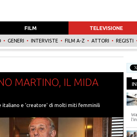
FILM
TELEVISIONE
O
•
GENERI
•
INTERVISTE
•
FILM A-Z
•
ATTORI
•
REGISTI
NO MARTINO, IL MIDA
I
 italiano e 'creatore' di molti miti femminili
WB
Wa
l'i