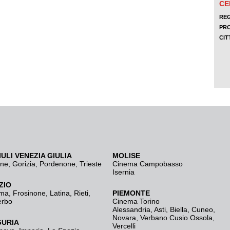
IULI VENEZIA GIULIA
MOLISE
ine
,
Gorizia
,
Pordenone
,
Trieste
Cinema Campobasso
Isernia
ZIO
ma
,
Frosinone
,
Latina
,
Rieti
,
PIEMONTE
erbo
Cinema Torino
Alessandria
,
Asti
,
Biella
,
Cuneo
,
Novara
,
Verbano Cusio Ossola
,
GURIA
Vercelli