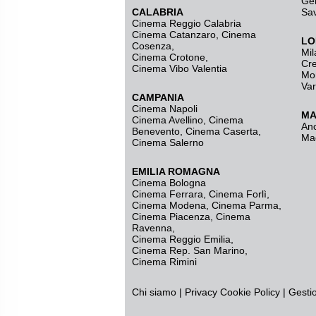
Ge
CALABRIA
Sa
Cinema Reggio Calabria
Cinema Catanzaro
,
Cinema
LO
Cosenza
,
Mil
Cinema Crotone
,
Cr
Cinema Vibo Valentia
Mo
Va
CAMPANIA
Cinema Napoli
MA
Cinema Avellino
,
Cinema
An
Benevento
,
Cinema Caserta
,
Ma
Cinema Salerno
EMILIA ROMAGNA
Cinema Bologna
Cinema Ferrara
,
Cinema Forlì
,
Cinema Modena
,
Cinema Parma
,
Cinema Piacenza
,
Cinema
Ravenna
,
Cinema Reggio Emilia
,
Cinema Rep. San Marino
,
Cinema Rimini
Chi siamo
|
Privacy
Cookie Policy
|
Gesti