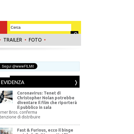
•
TRAILER
•
FOTO
•
N EVIDENZA
Coronavirus: Tenet di
Christopher Nolan potrebbe
diventare il film che riporterà
il pubblico in sala
rner Bros. conferma
ntenzione di distribuire
Fast & Furious, ecco il binge