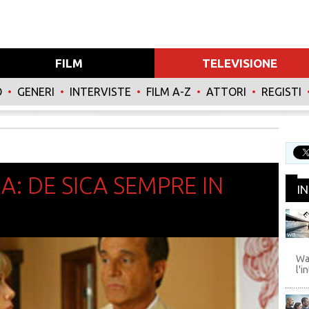
FILM
TELEVISIONE
O
•
GENERI
•
INTERVISTE
•
FILM A-Z
•
ATTORI
•
REGISTI
IA: DE SICA SEMPRE IN
I
WB
Wa
l'i