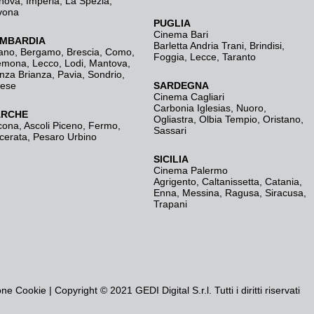
nova
,
Imperia
,
La Spezia
,
vona
PUGLIA
Cinema Bari
MBARDIA
Barletta Andria Trani
,
Brindisi
,
ano
,
Bergamo
,
Brescia, Como
,
Foggia
,
Lecce
,
Taranto
emona
,
Lecco
,
Lodi
,
Mantova
,
nza Brianza
,
Pavia
,
Sondrio
,
rese
SARDEGNA
Cinema Cagliari
Carbonia Iglesias
,
Nuoro
,
RCHE
Ogliastra
,
Olbia Tempio
,
Oristano
,
cona
,
Ascoli Piceno
,
Fermo
,
Sassari
cerata
,
Pesaro Urbino
SICILIA
Cinema Palermo
Agrigento
,
Caltanissetta
,
Catania
,
Enna
,
Messina
,
Ragusa
,
Siracusa
,
Trapani
one Cookie
| Copyright © 2021 GEDI Digital S.r.l. Tutti i diritti riservati