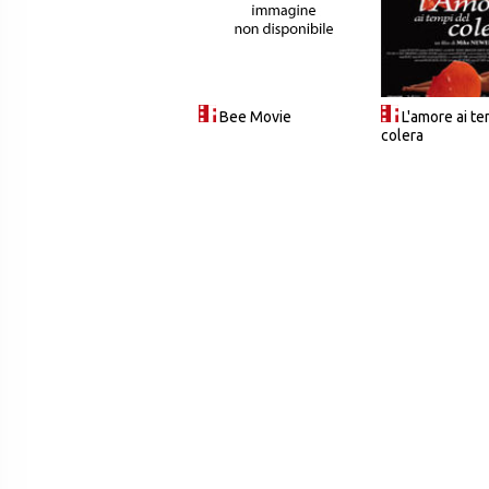
Bee Movie
L'amore ai te
colera