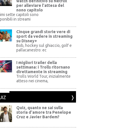
watch definitivo su Netflix
per alleviare l'attesa del
nono capitolo
rimi sette capitoli sono
ponibili in streami
Cinque grandi storie vere di
sport da vedere in streaming
su DIsney+
+
Bob, hockey sul ghiaccio, golf e
pallacanestro: ec
I migliori trailer della
settimana: i Trolls ritornano
direttamente in streaming
al Pictures
Trolls World Tour, inizialmente
atteso nei cinema,
UIZ
Quiz, quanto ne sai sulla
storia d'amore tra Penelope
Cruz e Javier Bardem?