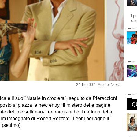
I p
dis
Disney
Univers
24.12.2007 - Autore: Nexta
ca e il suo "Natale in crociera", seguito da Pieraccioni
Q
posto si piazza la new entry "Il mistero delle pagine
scite del fine settimana, entrano anche il cartoon della
ilm impegnato di Robert Redford "Leoni per agnelli"
" (settimo).