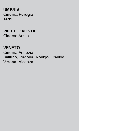
UMBRIA
Cinema Perugia
Terni
VALLE D'AOSTA
Cinema Aosta
VENETO
Cinema Venezia
Belluno
,
Padova
,
Rovigo
,
Treviso
,
Verona
,
Vicenza