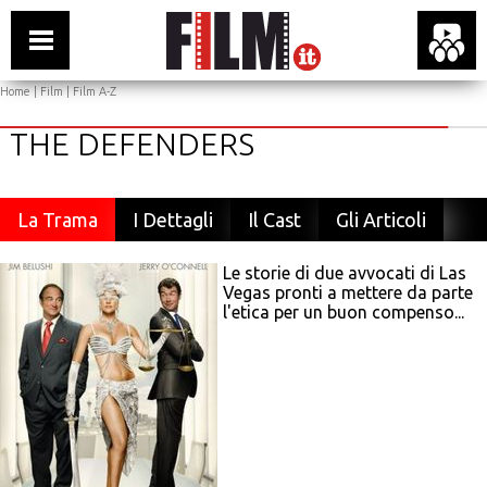
Home
|
Film
|
Film A-Z
THE DEFENDERS
La Trama
I Dettagli
Il Cast
Gli Articoli
Le storie di due avvocati di Las
Vegas pronti a mettere da parte
l'etica per un buon compenso...