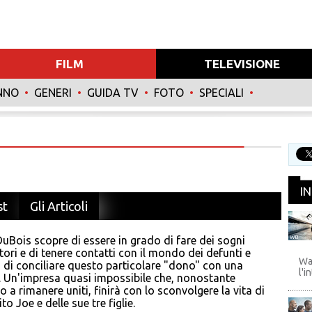
FILM
TELEVISIONE
NNO
•
GENERI
•
GUIDA TV
•
FOTO
•
SPECIALI
•
I
st
Gli Articoli
DuBois scopre di essere in grado di fare dei sogni
WB
ori e di tenere contatti con il mondo dei defunti e
Wa
 di conciliare questo particolare "dono" con una
l'i
. Un'impresa quasi impossibile che, nonostante
o a rimanere uniti, finirà con lo sconvolgere la vita di
o Joe e delle sue tre figlie.