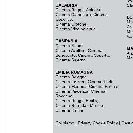
Ge
CALABRIA
Sa
Cinema Reggio Calabria
Cinema Catanzaro
,
Cinema
LO
Cosenza
,
Mil
Cinema Crotone
,
Cr
Cinema Vibo Valentia
Mo
Va
CAMPANIA
Cinema Napoli
MA
Cinema Avellino
,
Cinema
An
Benevento
,
Cinema Caserta
,
Ma
Cinema Salerno
EMILIA ROMAGNA
Cinema Bologna
Cinema Ferrara
,
Cinema Forlì
,
Cinema Modena
,
Cinema Parma
,
Cinema Piacenza
,
Cinema
Ravenna
,
Cinema Reggio Emilia
,
Cinema Rep. San Marino
,
Cinema Rimini
Chi siamo
|
Privacy
Cookie Policy
|
Gesti