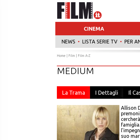
CINEMA
NEWS
•
LISTA SERIE TV
•
PER A
Home
|
Film
|
Film A-Z
MEDIUM
La Trama
I Dettagli
Il Ca
Allison 
premonit
cercherà
famiglia
l'impegn
suo marit