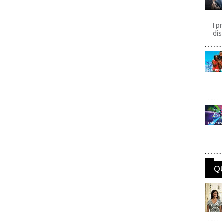
I p
dis
Disney
Univers
Q