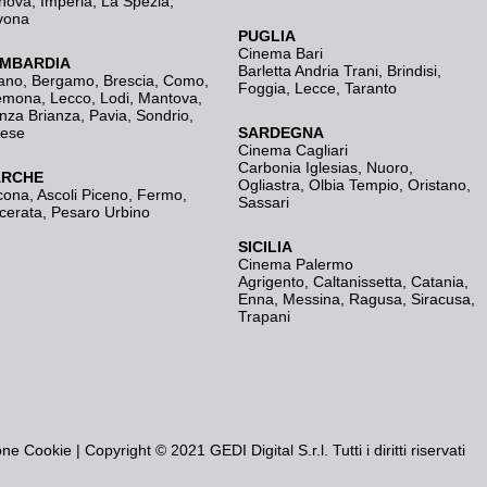
nova
,
Imperia
,
La Spezia
,
vona
PUGLIA
Cinema Bari
MBARDIA
Barletta Andria Trani
,
Brindisi
,
ano
,
Bergamo
,
Brescia, Como
,
Foggia
,
Lecce
,
Taranto
emona
,
Lecco
,
Lodi
,
Mantova
,
nza Brianza
,
Pavia
,
Sondrio
,
rese
SARDEGNA
Cinema Cagliari
Carbonia Iglesias
,
Nuoro
,
RCHE
Ogliastra
,
Olbia Tempio
,
Oristano
,
cona
,
Ascoli Piceno
,
Fermo
,
Sassari
cerata
,
Pesaro Urbino
SICILIA
Cinema Palermo
Agrigento
,
Caltanissetta
,
Catania
,
Enna
,
Messina
,
Ragusa
,
Siracusa
,
Trapani
one Cookie
| Copyright © 2021 GEDI Digital S.r.l. Tutti i diritti riservati