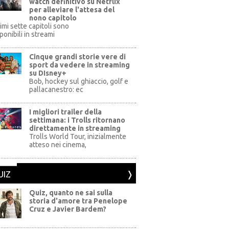
watch definitivo su Netflix
per alleviare l'attesa del
nono capitolo
rimi sette capitoli sono
ponibili in streami
Cinque grandi storie vere di
sport da vedere in streaming
su DIsney+
+
Bob, hockey sul ghiaccio, golf e
pallacanestro: ec
I migliori trailer della
settimana: i Trolls ritornano
direttamente in streaming
al Pictures
Trolls World Tour, inizialmente
atteso nei cinema,
UIZ
Quiz, quanto ne sai sulla
storia d'amore tra Penelope
Cruz e Javier Bardem?