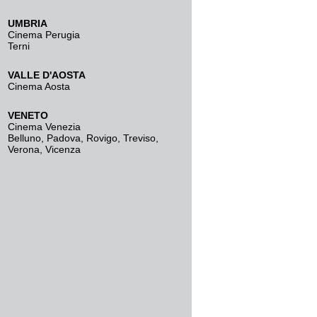
UMBRIA
Cinema Perugia
Terni
VALLE D'AOSTA
Cinema Aosta
VENETO
Cinema Venezia
Belluno
,
Padova
,
Rovigo
,
Treviso
,
Verona
,
Vicenza