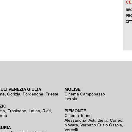
IULI VENEZIA GIULIA
MOLISE
ine
,
Gorizia
,
Pordenone
,
Trieste
Cinema Campobasso
Isernia
ZIO
ma
,
Frosinone
,
Latina
,
Rieti
,
PIEMONTE
erbo
Cinema Torino
Alessandria
,
Asti
,
Biella
,
Cuneo
,
Novara
,
Verbano Cusio Ossola
,
GURIA
Vercelli