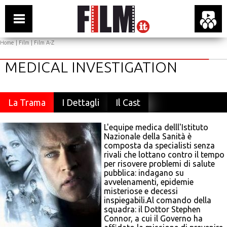
Home
|
Film
|
Film A-Z
MEDICAL INVESTIGATION
La Trama
I Dettagli
Il Cast
L'equipe medica delll'Istituto
Nazionale della Sanità è
composta da specialisti senza
rivali che lottano contro il tempo
per risovere problemi di salute
pubblica: indagano su
avvelenamenti, epidemie
misteriose e decessi
inspiegabili.Al comando della
squadra: il Dottor Stephen
Connor, a cui il Governo ha