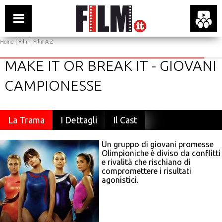
Home
|
Film
|
Film A-Z
MAKE IT OR BREAK IT - GIOVANI
CAMPIONESSE
La Trama
I Dettagli
Il Cast
Un gruppo di giovani promesse
Olimpioniche è diviso da conflitti
e rivalità che rischiano di
compromettere i risultati
agonistici.