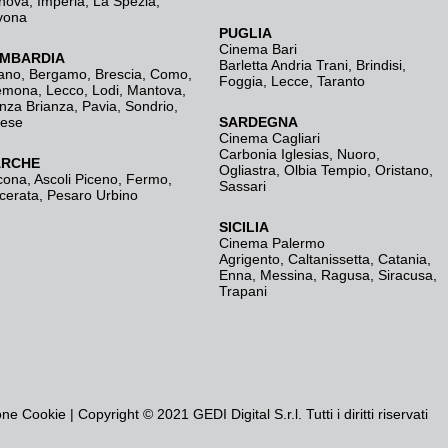
nova
,
Imperia
,
La Spezia
,
vona
PUGLIA
Cinema Bari
MBARDIA
Barletta Andria Trani
,
Brindisi
,
ano
,
Bergamo
,
Brescia, Como
,
Foggia
,
Lecce
,
Taranto
emona
,
Lecco
,
Lodi
,
Mantova
,
nza Brianza
,
Pavia
,
Sondrio
,
rese
SARDEGNA
Cinema Cagliari
Carbonia Iglesias
,
Nuoro
,
RCHE
Ogliastra
,
Olbia Tempio
,
Oristano
,
cona
,
Ascoli Piceno
,
Fermo
,
Sassari
cerata
,
Pesaro Urbino
SICILIA
Cinema Palermo
Agrigento
,
Caltanissetta
,
Catania
,
Enna
,
Messina
,
Ragusa
,
Siracusa
,
Trapani
one Cookie
| Copyright © 2021 GEDI Digital S.r.l. Tutti i diritti riservati