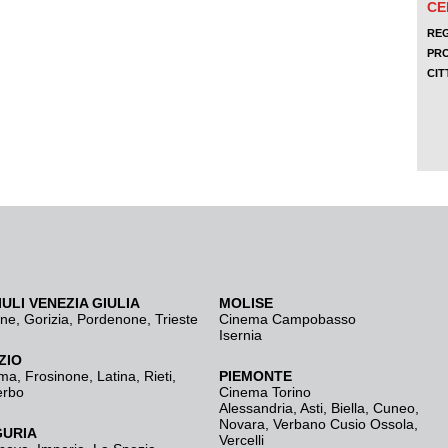
IULI VENEZIA GIULIA
MOLISE
ine
,
Gorizia
,
Pordenone
,
Trieste
Cinema Campobasso
Isernia
ZIO
ma
,
Frosinone
,
Latina
,
Rieti
,
PIEMONTE
erbo
Cinema Torino
Alessandria
,
Asti
,
Biella
,
Cuneo
,
Novara
,
Verbano Cusio Ossola
,
GURIA
Vercelli