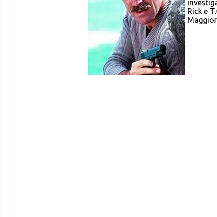
investig
Rick e T
Maggior