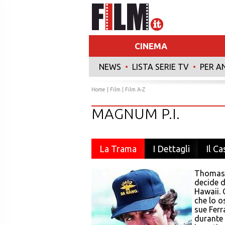
CINEMA
NEWS
•
LISTA SERIE TV
•
PER A
Home
|
Film
|
Film A-Z
MAGNUM P.I.
La Trama
I Dettagli
Il Ca
Thomas 
decide di
Hawaii. 
che lo o
sue Ferr
durante 