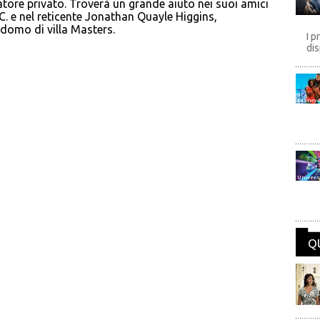
atore privato. Troverà un grande aiuto nei suoi amici
.C. e nel reticente Jonathan Quayle Higgins,
domo di villa Masters.
I p
dis
Disney
Univers
Q