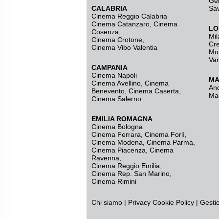
Ge
CALABRIA
Sa
Cinema Reggio Calabria
Cinema Catanzaro
,
Cinema
LO
Cosenza
,
Mil
Cinema Crotone
,
Cr
Cinema Vibo Valentia
Mo
Va
CAMPANIA
Cinema Napoli
MA
Cinema Avellino
,
Cinema
An
Benevento
,
Cinema Caserta
,
Ma
Cinema Salerno
EMILIA ROMAGNA
Cinema Bologna
Cinema Ferrara
,
Cinema Forlì
,
Cinema Modena
,
Cinema Parma
,
Cinema Piacenza
,
Cinema
Ravenna
,
Cinema Reggio Emilia
,
Cinema Rep. San Marino
,
Cinema Rimini
Chi siamo
|
Privacy
Cookie Policy
|
Gesti