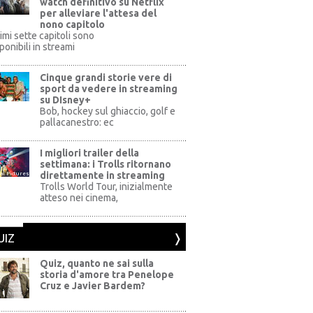
watch definitivo su Netflix
per alleviare l'attesa del
nono capitolo
rimi sette capitoli sono
ponibili in streami
Cinque grandi storie vere di
sport da vedere in streaming
su DIsney+
+
Bob, hockey sul ghiaccio, golf e
pallacanestro: ec
I migliori trailer della
settimana: i Trolls ritornano
direttamente in streaming
al Pictures
Trolls World Tour, inizialmente
atteso nei cinema,
UIZ
Quiz, quanto ne sai sulla
storia d'amore tra Penelope
Cruz e Javier Bardem?