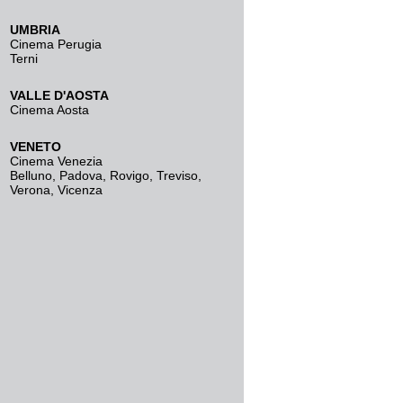
UMBRIA
Cinema Perugia
Terni
VALLE D'AOSTA
Cinema Aosta
VENETO
Cinema Venezia
Belluno
,
Padova
,
Rovigo
,
Treviso
,
Verona
,
Vicenza