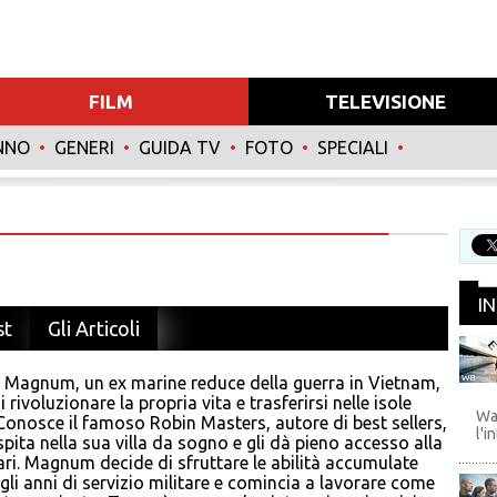
FILM
TELEVISIONE
NNO
•
GENERI
•
GUIDA TV
•
FOTO
•
SPECIALI
•
I
st
Gli Articoli
Magnum, un ex marine reduce della guerra in Vietnam,
WB
 rivoluzionare la propria vita e trasferirsi nelle isole
Wa
Conosce il famoso Robin Masters, autore di best sellers,
l'i
spita nella sua villa da sogno e gli dà pieno accesso alla
ari. Magnum decide di sfruttare le abilità accumulate
gli anni di servizio militare e comincia a lavorare come