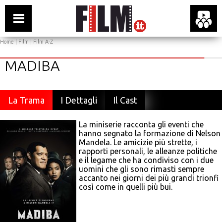
Home
|
Film
|
Film A-Z
MADIBA
La Trama
I Dettagli
Il Cast
La miniserie racconta gli eventi che
hanno segnato la formazione di Nelson
Mandela. Le amicizie più strette, i
rapporti personali, le alleanze politiche
e il legame che ha condiviso con i due
uomini che gli sono rimasti sempre
accanto nei giorni dei più grandi trionfi
così come in quelli più bui.