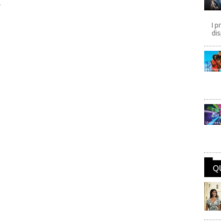
.
I p
dis
Disney
Univers
Q