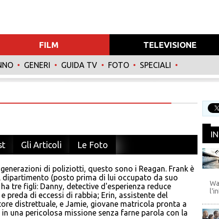
FILM
TELEVISIONE
NNO
•
GENERI
•
GUIDA TV
•
FOTO
•
SPECIALI
•
I
st
Gli Articoli
Le Foto
generazioni di poliziotti, questo sono i Reagan. Frank è
WB
 dipartimento (posto prima di lui occupato da suo
Wa
 ha tre figli: Danny, detective d'esperienza reduce
l'i
 e preda di eccessi di rabbia; Erin, assistente del
ore distrettuale, e Jamie, giovane matricola pronta a
i in una pericolosa missione senza farne parola con la