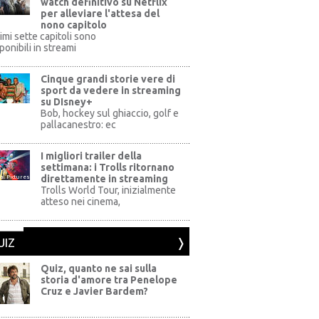
watch definitivo su Netflix
per alleviare l'attesa del
nono capitolo
rimi sette capitoli sono
ponibili in streami
Cinque grandi storie vere di
sport da vedere in streaming
su DIsney+
+
Bob, hockey sul ghiaccio, golf e
pallacanestro: ec
I migliori trailer della
settimana: i Trolls ritornano
direttamente in streaming
al Pictures
Trolls World Tour, inizialmente
atteso nei cinema,
UIZ
Quiz, quanto ne sai sulla
storia d'amore tra Penelope
Cruz e Javier Bardem?