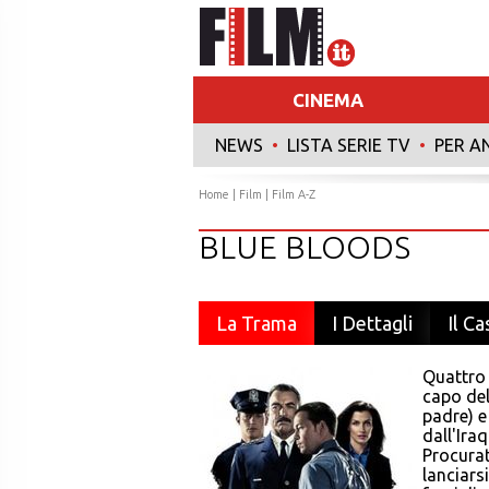
CINEMA
NEWS
•
LISTA SERIE TV
•
PER A
Home
|
Film
|
Film A-Z
BLUE BLOODS
La Trama
I Dettagli
Il Ca
Quattro 
capo del
padre) e
dall'Iraq
Procurat
lanciars