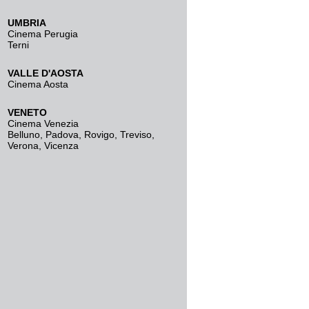
UMBRIA
Cinema Perugia
Terni
VALLE D'AOSTA
Cinema Aosta
VENETO
Cinema Venezia
Belluno
,
Padova
,
Rovigo
,
Treviso
,
Verona
,
Vicenza