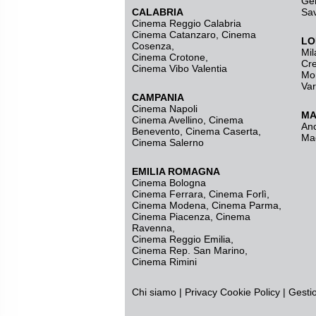
Ge
CALABRIA
Sa
Cinema Reggio Calabria
Cinema Catanzaro
,
Cinema
LO
Cosenza
,
Mil
Cinema Crotone
,
Cr
Cinema Vibo Valentia
Mo
Va
CAMPANIA
Cinema Napoli
MA
Cinema Avellino
,
Cinema
An
Benevento
,
Cinema Caserta
,
Ma
Cinema Salerno
EMILIA ROMAGNA
Cinema Bologna
Cinema Ferrara
,
Cinema Forlì
,
Cinema Modena
,
Cinema Parma
,
Cinema Piacenza
,
Cinema
Ravenna
,
Cinema Reggio Emilia
,
Cinema Rep. San Marino
,
Cinema Rimini
Chi siamo
|
Privacy
Cookie Policy
|
Gesti