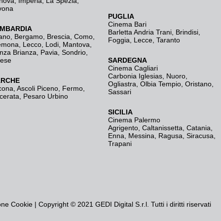
nova
,
Imperia
,
La Spezia
,
vona
PUGLIA
Cinema Bari
MBARDIA
Barletta Andria Trani
,
Brindisi
,
ano
,
Bergamo
,
Brescia, Como
,
Foggia
,
Lecce
,
Taranto
emona
,
Lecco
,
Lodi
,
Mantova
,
nza Brianza
,
Pavia
,
Sondrio
,
rese
SARDEGNA
Cinema Cagliari
Carbonia Iglesias
,
Nuoro
,
RCHE
Ogliastra
,
Olbia Tempio
,
Oristano
,
cona
,
Ascoli Piceno
,
Fermo
,
Sassari
cerata
,
Pesaro Urbino
SICILIA
Cinema Palermo
Agrigento
,
Caltanissetta
,
Catania
,
Enna
,
Messina
,
Ragusa
,
Siracusa
,
Trapani
one Cookie
| Copyright © 2021 GEDI Digital S.r.l. Tutti i diritti riservati