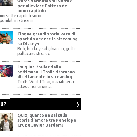
watch definitivo su Netflix
per alleviare l'attesa del
nono capitolo
rimi sette capitoli sono
ponibili in streami
Cinque grandi storie vere di
sport da vedere in streaming
su DIsney+
+
Bob, hockey sul ghiaccio, golf e
pallacanestro: ec
I migliori trailer della
settimana: i Trolls ritornano
direttamente in streaming
al Pictures
Trolls World Tour, inizialmente
atteso nei cinema,
UIZ
Quiz, quanto ne sai sulla
storia d'amore tra Penelope
Cruz e Javier Bardem?