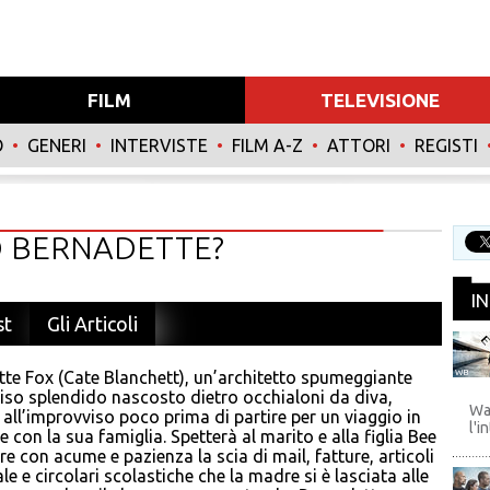
FILM
TELEVISIONE
O
•
GENERI
•
INTERVISTE
•
FILM A-Z
•
ATTORI
•
REGISTI
O BERNADETTE?
I
st
Gli Articoli
te Fox (Cate Blanchett), un’architetto spumeggiante
WB
iso splendido nascosto dietro occhialoni da diva,
Wa
 all’improvviso poco prima di partire per un viaggio in
l'i
e con la sua famiglia. Spetterà al marito e alla figlia Bee
ire con acume e pazienza la scia di mail, fatture, articoli
le e circolari scolastiche che la madre si è lasciata alle