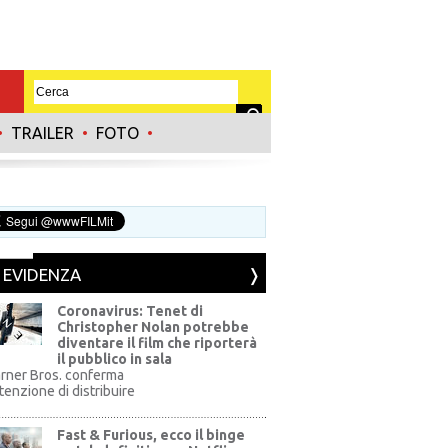
•
TRAILER
•
FOTO
•
N EVIDENZA
Coronavirus: Tenet di
Christopher Nolan potrebbe
diventare il film che riporterà
il pubblico in sala
rner Bros. conferma
ntenzione di distribuire
Fast & Furious, ecco il binge