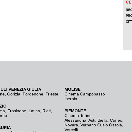
IULI VENEZIA GIULIA
MOLISE
ine
,
Gorizia
,
Pordenone
,
Trieste
Cinema Campobasso
Isernia
ZIO
ma
,
Frosinone
,
Latina
,
Rieti
,
PIEMONTE
erbo
Cinema Torino
Alessandria
,
Asti
,
Biella
,
Cuneo
,
Novara
,
Verbano Cusio Ossola
,
GURIA
Vercelli