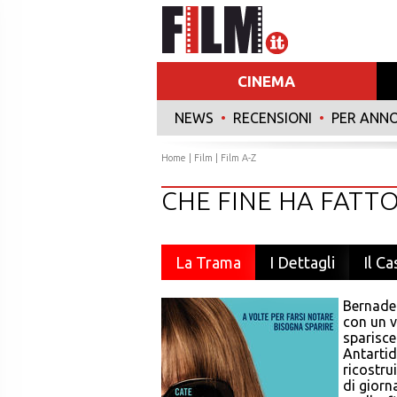
CINEMA
NEWS
•
RECENSIONI
•
PER ANN
Home
|
Film
|
Film A-Z
CHE FINE HA FATT
La Trama
I Dettagli
Il Ca
Bernadet
con un v
sparisce
Antartid
ricostru
di giorna