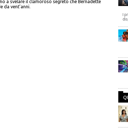
fino a svelare il clamoroso segreto che Bernadette
 da vent’anni.
I p
dis
Disney
Univers
Q