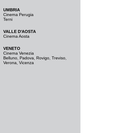
UMBRIA
Cinema Perugia
Terni
VALLE D'AOSTA
Cinema Aosta
VENETO
Cinema Venezia
Belluno
,
Padova
,
Rovigo
,
Treviso
,
Verona
,
Vicenza