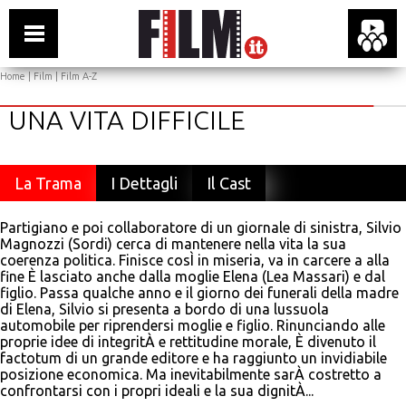
Home
|
Film
|
Film A-Z
UNA VITA DIFFICILE
La Trama
I Dettagli
Il Cast
Partigiano e poi collaboratore di un giornale di sinistra, Silvio
Magnozzi (Sordi) cerca di mantenere nella vita la sua
coerenza politica. Finisce cosÌ in miseria, va in carcere a alla
fine È lasciato anche dalla moglie Elena (Lea Massari) e dal
figlio. Passa qualche anno e il giorno dei funerali della madre
di Elena, Silvio si presenta a bordo di una lussuola
automobile per riprendersi moglie e figlio. Rinunciando alle
proprie idee di integritÀ e rettitudine morale, È divenuto il
factotum di un grande editore e ha raggiunto un invidiabile
posizione economica. Ma inevitabilmente sarÀ costretto a
confrontarsi con i propri ideali e la sua dignitÀ...