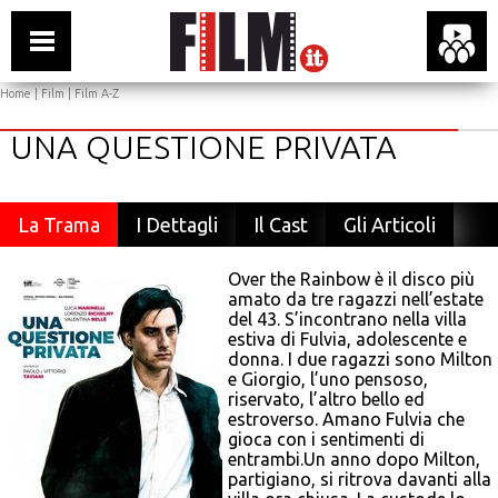
Home
|
Film
|
Film A-Z
UNA QUESTIONE PRIVATA
La Trama
I Dettagli
Il Cast
Gli Articoli
Over the Rainbow è il disco più
amato da tre ragazzi nell’estate
del 43. S’incontrano nella villa
estiva di Fulvia, adolescente e
donna. I due ragazzi sono Milton
e Giorgio, l’uno pensoso,
riservato, l’altro bello ed
estroverso. Amano Fulvia che
gioca con i sentimenti di
entrambi.Un anno dopo Milton,
partigiano, si ritrova davanti alla