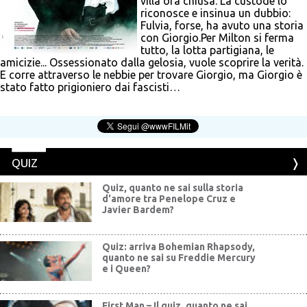
villa ora chiusa. La custode lo
riconosce e insinua un dubbio:
Fulvia, forse, ha avuto una storia
con Giorgio.Per Milton si ferma
tutto, la lotta partigiana, le
amicizie... Ossessionato dalla gelosia, vuole scoprire la verità.
E corre attraverso le nebbie per trovare Giorgio, ma Giorgio è
stato fatto prigioniero dai fascisti…
QUIZ
Quiz, quanto ne sai sulla storia
d'amore tra Penelope Cruz e
Javier Bardem?
Quiz: arriva Bohemian Rhapsody,
quanto ne sai su Freddie Mercury
e i Queen?
First Man – Il quiz, quanto ne sai