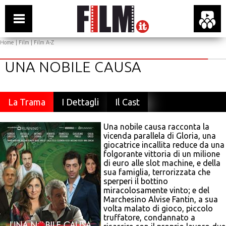
Home
|
Film
|
Film A-Z
UNA NOBILE CAUSA
La Trama
I Dettagli
Il Cast
Una nobile causa racconta la
vicenda parallela di Gloria, una
giocatrice incallita reduce da una
folgorante vittoria di un milione
di euro alle slot machine, e della
sua famiglia, terrorizzata che
sperperi il bottino
miracolosamente vinto; e del
Marchesino Alvise Fantin, a sua
volta malato di gioco, piccolo
truffatore, condannato a