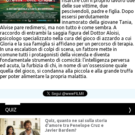
risarcire con il proprio lavoro due
delle sue vittime, due
pescivendoli, padre e figlia. Dopo
essersi perdutamente
innamorato della giovane Tania,
Alvise pare redimersi, ma non tutto è come sembra. A
raccordo di entrambi la saggia figura del Dottor Aloisi,
psicologo specializzato nella cura del gioco di azzardo a cui
Gloria e la sua famiglia si affidano per un percorso di terapia.
In una escalation di colpi di scena, un fattore mette in
comune tutti i protagonisti della vicenda e diventa
fondamentale strumento di comicità: l'intelligenza perversa
ed acuta, la furbizia di chi, in nome di un'ossessione quale
quella del gioco, si condanna alla piccola e alla grande truffa
per poter alimentare la propria malattia.
QUIZ
Quiz, quanto ne sai sulla storia
d'amore tra Penelope Cruz e
Javier Bardem?