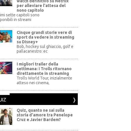
watch definitivo su Netflix
per alleviare l'attesa del
nono capitolo
rimi sette capitoli sono
ponibili in streami
Cinque grandi storie vere di
sport da vedere in streaming
su DIsney+
+
Bob, hockey sul ghiaccio, golf e
pallacanestro: ec
I migliori trailer della
settimana: i Trolls ritornano
direttamente in streaming
al Pictures
Trolls World Tour, inizialmente
atteso nei cinema,
UIZ
Quiz, quanto ne sai sulla
storia d'amore tra Penelope
Cruz e Javier Bardem?