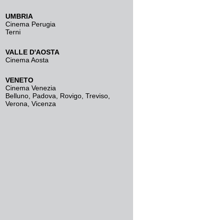
UMBRIA
Cinema Perugia
Terni
VALLE D'AOSTA
Cinema Aosta
VENETO
Cinema Venezia
Belluno
,
Padova
,
Rovigo
,
Treviso
,
Verona
,
Vicenza