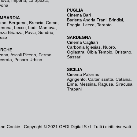
nova
,
Imperia
,
La Spezia
,
vona
PUGLIA
Cinema Bari
MBARDIA
Barletta Andria Trani
,
Brindisi
,
ano
,
Bergamo
,
Brescia, Como
,
Foggia
,
Lecce
,
Taranto
emona
,
Lecco
,
Lodi
,
Mantova
,
nza Brianza
,
Pavia
,
Sondrio
,
rese
SARDEGNA
Cinema Cagliari
Carbonia Iglesias
,
Nuoro
,
RCHE
Ogliastra
,
Olbia Tempio
,
Oristano
,
cona
,
Ascoli Piceno
,
Fermo
,
Sassari
cerata
,
Pesaro Urbino
SICILIA
Cinema Palermo
Agrigento
,
Caltanissetta
,
Catania
,
Enna
,
Messina
,
Ragusa
,
Siracusa
,
Trapani
one Cookie
| Copyright © 2021 GEDI Digital S.r.l. Tutti i diritti riservati