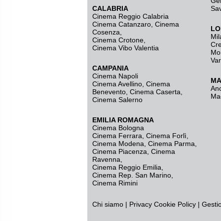
Ge
CALABRIA
Sa
Cinema Reggio Calabria
Cinema Catanzaro
,
Cinema
LO
Cosenza
,
Mil
Cinema Crotone
,
Cr
Cinema Vibo Valentia
Mo
Va
CAMPANIA
Cinema Napoli
MA
Cinema Avellino
,
Cinema
An
Benevento
,
Cinema Caserta
,
Ma
Cinema Salerno
EMILIA ROMAGNA
Cinema Bologna
Cinema Ferrara
,
Cinema Forlì
,
Cinema Modena
,
Cinema Parma
,
Cinema Piacenza
,
Cinema
Ravenna
,
Cinema Reggio Emilia
,
Cinema Rep. San Marino
,
Cinema Rimini
Chi siamo
|
Privacy
Cookie Policy
|
Gesti