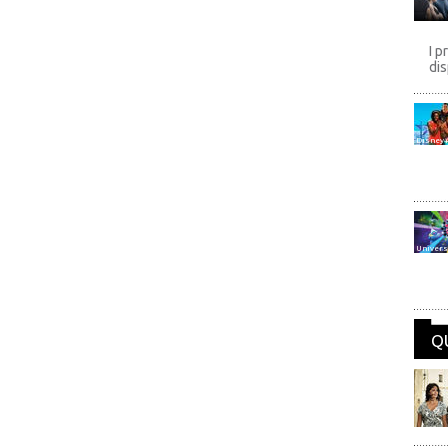
I p
dis
Disney
Univers
Q