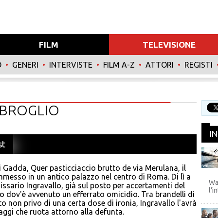
FILM
TELEVISIONE
O
•
GENERI
•
INTERVISTE
•
FILM A-Z
•
ATTORI
•
REGISTI
BROGLIO
I
st
 Gadda, Quer pasticciaccio brutto de via Merulana, il
WB
messo in un antico palazzo nel centro di Roma. Di lì a
Wa
ssario Ingravallo, già sul posto per accertamenti del
l'i
 dov'è avvenuto un efferrato omicidio. Tra brandelli di
to non privo di una certa dose di ironia, Ingravallo l'avrà
ggi che ruota attorno alla defunta.