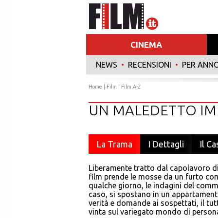
CINEMA
NEWS
•
RECENSIONI
•
PER ANN
Home
|
Film
|
Film A-Z
UN MALEDETTO IM
La Trama
I Dettagli
Il Ca
Liberamente tratto dal capolavoro di
film prende le mosse da un furto com
qualche giorno, le indagini del commi
caso, si spostano in un appartamento
verità e domande ai sospettati, il tut
vinta sul variegato mondo di persona