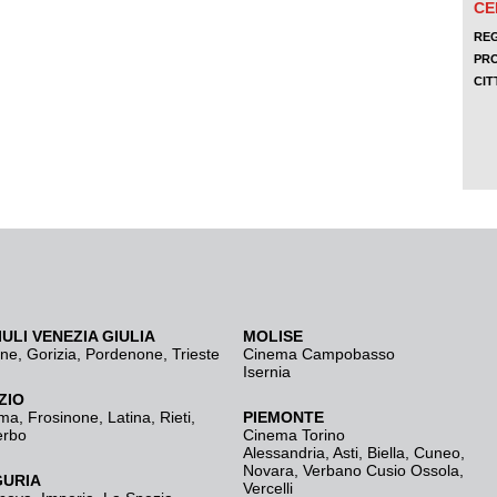
IULI VENEZIA GIULIA
MOLISE
ine
,
Gorizia
,
Pordenone
,
Trieste
Cinema Campobasso
Isernia
ZIO
ma
,
Frosinone
,
Latina
,
Rieti
,
PIEMONTE
erbo
Cinema Torino
Alessandria
,
Asti
,
Biella
,
Cuneo
,
Novara
,
Verbano Cusio Ossola
,
GURIA
Vercelli