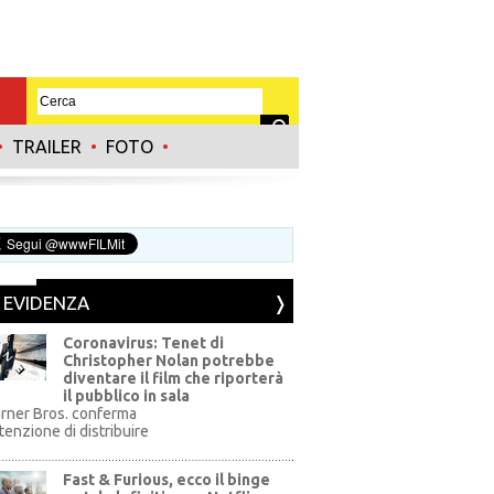
•
TRAILER
•
FOTO
•
N EVIDENZA
Coronavirus: Tenet di
Christopher Nolan potrebbe
diventare il film che riporterà
il pubblico in sala
rner Bros. conferma
ntenzione di distribuire
Fast & Furious, ecco il binge