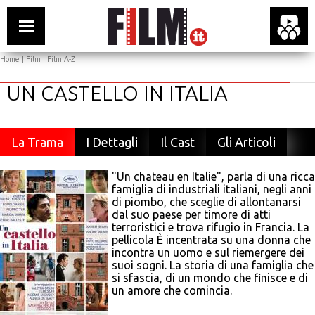
Home
|
Film
|
Film A-Z
UN CASTELLO IN ITALIA
La Trama
I Dettagli
Il Cast
Gli Articoli
"Un chateau en Italie", parla di una ricca
famiglia di industriali italiani, negli anni
di piombo, che sceglie di allontanarsi
dal suo paese per timore di atti
terroristici e trova rifugio in Francia. La
pellicola È incentrata su una donna che
incontra un uomo e sul riemergere dei
suoi sogni. La storia di una famiglia che
si sfascia, di un mondo che finisce e di
un amore che comincia.