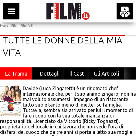
Home
|
Film
|
Film A-Z
TUTTE LE DONNE DELLA MIA
VITA
La Trama
I Dettagli
Il Cast
Gli Articoli
Davide (Luca Zingaretti) è un rinomato chef
internazionale che, per il suo animo zingaro, non ha
mai voluto assumersi l'impegno di un ristorante
tutto suo e tanto meno di metter su famiglia.
Tuttavia, sembra sia arrivato per lui il momento di
fare i conti con la sua totale mancanza di
responsabilità. Licenziato da Vittorio (Ricky Tognazzi),
proprietario del locale in cui lavora che non vede l'ora di
disfarsi del cuoco che da tre anni si porta a letto sua moglie