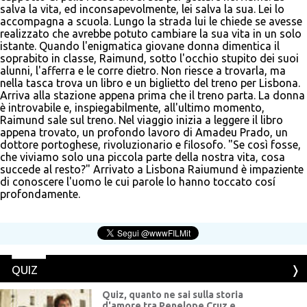
salva la vita, ed inconsapevolmente, lei salva la sua. Lei lo
accompagna a scuola. Lungo la strada lui le chiede se avesse
realizzato che avrebbe potuto cambiare la sua vita in un solo
istante. Quando l'enigmatica giovane donna dimentica il
soprabito in classe, Raimund, sotto l'occhio stupito dei suoi
alunni, l'afferra e le corre dietro. Non riesce a trovarla, ma
nella tasca trova un libro e un biglietto del treno per Lisbona.
Arriva alla stazione appena prima che il treno parta. La donna
è introvabile e, inspiegabilmente, all'ultimo momento,
Raimund sale sul treno. Nel viaggio inizia a leggere il libro
appena trovato, un profondo lavoro di Amadeu Prado, un
dottore portoghese, rivoluzionario e filosofo. "Se così fosse,
che viviamo solo una piccola parte della nostra vita, cosa
succede al resto?" Arrivato a Lisbona Raiumund è impaziente
di conoscere l'uomo le cui parole lo hanno toccato cosí
profondamente.
QUIZ
Quiz, quanto ne sai sulla storia
d'amore tra Penelope Cruz e