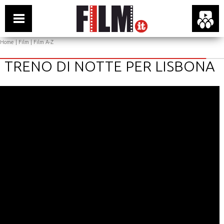
Home
|
Film
|
Film A-Z
TRENO DI NOTTE PER LISBONA
Flash version 10,1 or greater is required
You have no flash plugin installed
Click here to download latest version