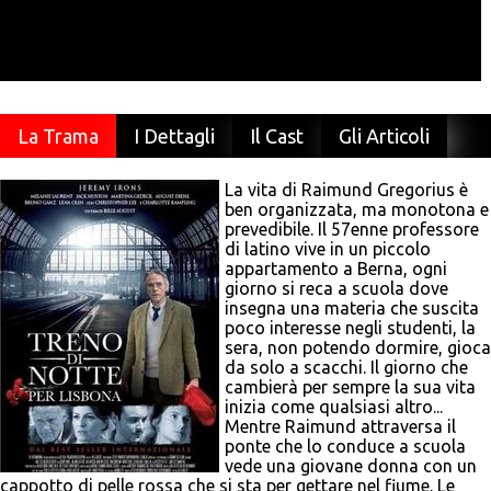
La Trama
I Dettagli
Il Cast
Gli Articoli
La vita di Raimund Gregorius è
ben organizzata, ma monotona e
prevedibile. Il 57enne professore
di latino vive in un piccolo
appartamento a Berna, ogni
giorno si reca a scuola dove
insegna una materia che suscita
poco interesse negli studenti, la
sera, non potendo dormire, gioca
da solo a scacchi. Il giorno che
cambierà per sempre la sua vita
inizia come qualsiasi altro...
Mentre Raimund attraversa il
ponte che lo conduce a scuola
vede una giovane donna con un
cappotto di pelle rossa che si sta per gettare nel fiume. Le