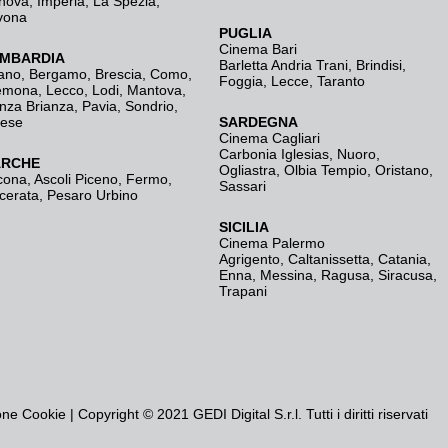
nova
,
Imperia
,
La Spezia
,
vona
PUGLIA
Cinema Bari
MBARDIA
Barletta Andria Trani
,
Brindisi
,
ano
,
Bergamo
,
Brescia, Como
,
Foggia
,
Lecce
,
Taranto
emona
,
Lecco
,
Lodi
,
Mantova
,
nza Brianza
,
Pavia
,
Sondrio
,
rese
SARDEGNA
Cinema Cagliari
Carbonia Iglesias
,
Nuoro
,
RCHE
Ogliastra
,
Olbia Tempio
,
Oristano
,
cona
,
Ascoli Piceno
,
Fermo
,
Sassari
cerata
,
Pesaro Urbino
SICILIA
Cinema Palermo
Agrigento
,
Caltanissetta
,
Catania
,
Enna
,
Messina
,
Ragusa
,
Siracusa
,
Trapani
one Cookie
| Copyright © 2021 GEDI Digital S.r.l. Tutti i diritti riservati