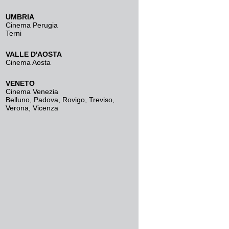
UMBRIA
Cinema Perugia
Terni
VALLE D'AOSTA
Cinema Aosta
VENETO
Cinema Venezia
Belluno
,
Padova
,
Rovigo
,
Treviso
,
Verona
,
Vicenza