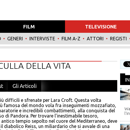
FILM
TELEVISIONE
O
•
GENERI
•
INTERVISTE
•
FILM A-Z
•
ATTORI
•
REGISTI
CULLA DELLA VITA
I
st
Gli Articoli
ù difficili e sfrenate per Lara Croft. Questa volta
WB
iù famosa del mondo vola fra inseguimenti mozzafiato,
Wa
paratorie e incredibili combattimenti, alla conquista del
l'i
o di Pandora. Per trovare l'inestimabile tesoro,
 antico tempio sepolto nel cuore del Mediterraneo, deve
il diabolico Reiss, un miliardario che si avvale di una