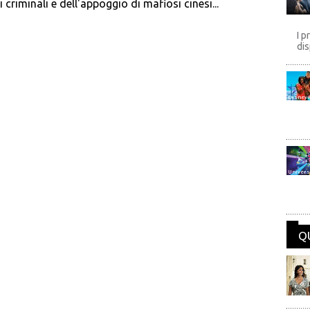
i criminali e dell'appoggio di mafiosi cinesi...
I p
dis
Disney
Univers
Q