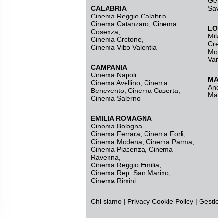
Ge
CALABRIA
Sa
Cinema Reggio Calabria
Cinema Catanzaro
,
Cinema
LO
Cosenza
,
Mil
Cinema Crotone
,
Cr
Cinema Vibo Valentia
Mo
Va
CAMPANIA
Cinema Napoli
MA
Cinema Avellino
,
Cinema
An
Benevento
,
Cinema Caserta
,
Ma
Cinema Salerno
EMILIA ROMAGNA
Cinema Bologna
Cinema Ferrara
,
Cinema Forlì
,
Cinema Modena
,
Cinema Parma
,
Cinema Piacenza
,
Cinema
Ravenna
,
Cinema Reggio Emilia
,
Cinema Rep. San Marino
,
Cinema Rimini
Chi siamo
|
Privacy
Cookie Policy
|
Gesti