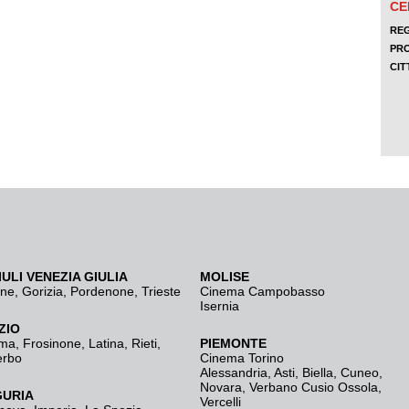
IULI VENEZIA GIULIA
MOLISE
ine
,
Gorizia
,
Pordenone
,
Trieste
Cinema Campobasso
Isernia
ZIO
ma
,
Frosinone
,
Latina
,
Rieti
,
PIEMONTE
erbo
Cinema Torino
Alessandria
,
Asti
,
Biella
,
Cuneo
,
Novara
,
Verbano Cusio Ossola
,
GURIA
Vercelli