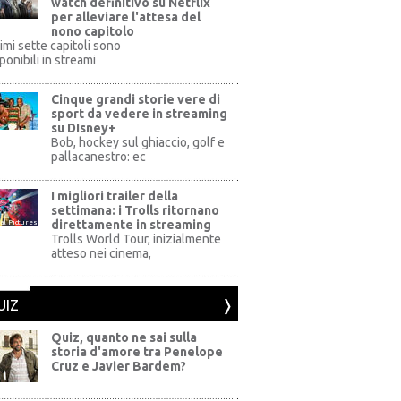
watch definitivo su Netflix
per alleviare l'attesa del
nono capitolo
rimi sette capitoli sono
ponibili in streami
Cinque grandi storie vere di
sport da vedere in streaming
su DIsney+
+
Bob, hockey sul ghiaccio, golf e
pallacanestro: ec
I migliori trailer della
settimana: i Trolls ritornano
direttamente in streaming
al Pictures
Trolls World Tour, inizialmente
atteso nei cinema,
UIZ
Quiz, quanto ne sai sulla
storia d'amore tra Penelope
Cruz e Javier Bardem?