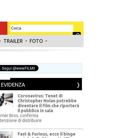
•
TRAILER
•
FOTO
•
N EVIDENZA
Coronavirus: Tenet di
Christopher Nolan potrebbe
diventare il film che riporterà
il pubblico in sala
rner Bros. conferma
ntenzione di distribuire
Fast & Furious, ecco il binge