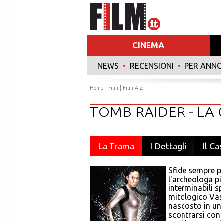
CINEMA
NEWS
•
RECENSIONI
•
PER ANN
Home
|
Film
|
Film A-Z
TOMB RAIDER - LA 
La Trama
I Dettagli
Il Ca
Sfide sempre pi
l'archeologa p
interminabili s
mitologico Vas
nascosto in un
scontrarsi con 