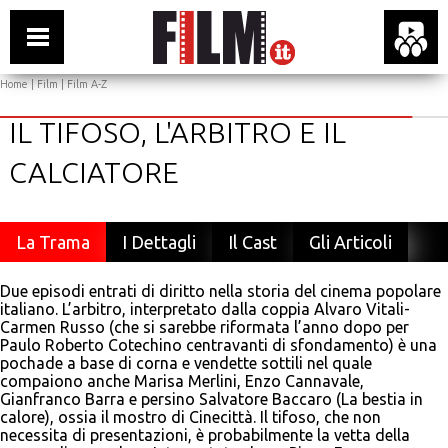
Home
|
Film
|
Film A-Z
IL TIFOSO, L'ARBITRO E IL
CALCIATORE
La Trama
I Dettagli
Il Cast
Gli Articoli
Due episodi entrati di diritto nella storia del cinema popolare
italiano. L’arbitro, interpretato dalla coppia Alvaro Vitali-
Carmen Russo (che si sarebbe riformata l’anno dopo per
Paulo Roberto Cotechino centravanti di sfondamento) è una
pochade a base di corna e vendette sottili nel quale
compaiono anche Marisa Merlini, Enzo Cannavale,
Gianfranco Barra e persino Salvatore Baccaro (La bestia in
calore), ossia il mostro di Cinecittà. Il tifoso, che non
necessita di presentazioni, è probabilmente la vetta della