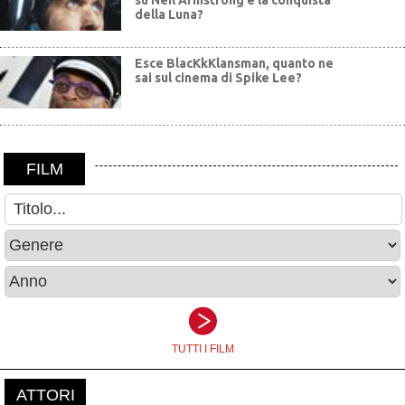
su Neil Armstrong e la conquista
della Luna?
Esce BlacKkKlansman, quanto ne
sai sul cinema di Spike Lee?