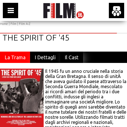
Home
|
Film
|
Film A-Z
THE SPIRIT OF '45
La Trama
I Dettagli
Il Cast
Il 1945 fu un anno cruciale nella storia
della Gran Bretagna. Il senso di unitÀ
che aveva guidato il paese attraverso la
Seconda Guerra Mondiale, mescolato
ai ricordi amari del periodo tra i due
conflitti, indusse gli inglesi a
immaginare una societÀ migliore. Lo
spirito di quegli anni sarebbe diventato
il nume tutelare dei nostri fratelli e delle
nostre sorelle. Utilizzando filmati tratti
dagli archivi regionali e nazionali,