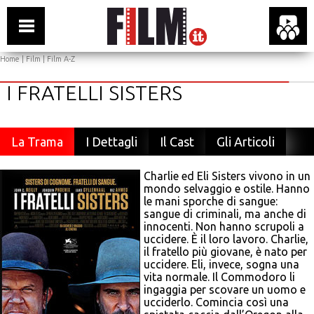
Home
|
Film
|
Film A-Z
I FRATELLI SISTERS
La Trama
I Dettagli
Il Cast
Gli Articoli
Charlie ed Eli Sisters vivono in un
mondo selvaggio e ostile. Hanno
le mani sporche di sangue:
sangue di criminali, ma anche di
innocenti. Non hanno scrupoli a
uccidere. È il loro lavoro. Charlie,
il fratello più giovane, è nato per
uccidere. Eli, invece, sogna una
vita normale. Il Commodoro li
ingaggia per scovare un uomo e
ucciderlo. Comincia così una