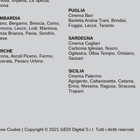
nova
,
Imperia
,
La Spezia
,
vona
PUGLIA
Cinema Bari
MBARDIA
Barletta Andria Trani
,
Brindisi
,
ano
,
Bergamo
,
Brescia, Como
,
Foggia
,
Lecce
,
Taranto
emona
,
Lecco
,
Lodi
,
Mantova
,
nza Brianza
,
Pavia
,
Sondrio
,
rese
SARDEGNA
Cinema Cagliari
Carbonia Iglesias
,
Nuoro
,
RCHE
Ogliastra
,
Olbia Tempio
,
Oristano
,
cona
,
Ascoli Piceno
,
Fermo
,
Sassari
cerata
,
Pesaro Urbino
SICILIA
Cinema Palermo
Agrigento
,
Caltanissetta
,
Catania
,
Enna
,
Messina
,
Ragusa
,
Siracusa
,
Trapani
one Cookie
| Copyright © 2021 GEDI Digital S.r.l. Tutti i diritti riservati