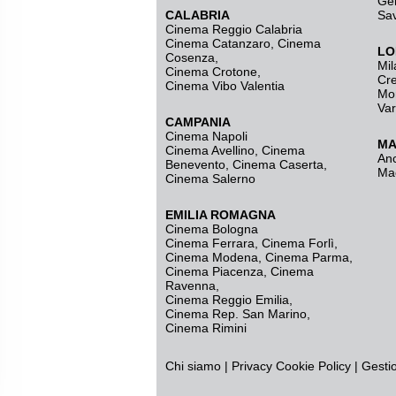
Ge
CALABRIA
Sa
Cinema Reggio Calabria
Cinema Catanzaro
,
Cinema
LO
Cosenza
,
Mil
Cinema Crotone
,
Cr
Cinema Vibo Valentia
Mo
Va
CAMPANIA
Cinema Napoli
MA
Cinema Avellino
,
Cinema
An
Benevento
,
Cinema Caserta
,
Ma
Cinema Salerno
EMILIA ROMAGNA
Cinema Bologna
Cinema Ferrara
,
Cinema Forlì
,
Cinema Modena
,
Cinema Parma
,
Cinema Piacenza
,
Cinema
Ravenna
,
Cinema Reggio Emilia
,
Cinema Rep. San Marino
,
Cinema Rimini
Chi siamo
|
Privacy
Cookie Policy
|
Gesti