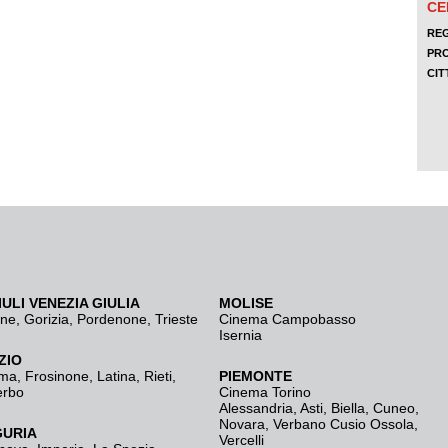
IULI VENEZIA GIULIA
MOLISE
ine
,
Gorizia
,
Pordenone
,
Trieste
Cinema Campobasso
Isernia
ZIO
ma
,
Frosinone
,
Latina
,
Rieti
,
PIEMONTE
erbo
Cinema Torino
Alessandria
,
Asti
,
Biella
,
Cuneo
,
Novara
,
Verbano Cusio Ossola
,
GURIA
Vercelli