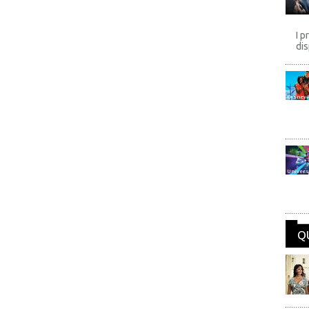
I p
dis
Disney
Univers
Q