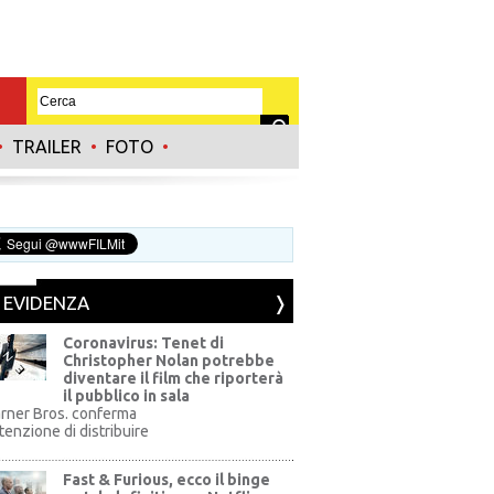
•
TRAILER
•
FOTO
•
N EVIDENZA
Coronavirus: Tenet di
Christopher Nolan potrebbe
diventare il film che riporterà
il pubblico in sala
rner Bros. conferma
ntenzione di distribuire
Fast & Furious, ecco il binge