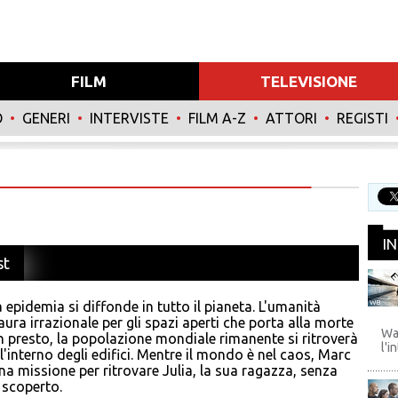
FILM
TELEVISIONE
O
•
GENERI
•
INTERVISTE
•
FILM A-Z
•
ATTORI
•
REGISTI
I
st
epidemia si diffonde in tutto il pianeta. L'umanità
WB
ura irrazionale per gli spazi aperti che porta alla morte
Wa
 presto, la popolazione mondiale rimanente si ritroverà
l'i
l'interno degli edifici. Mentre il mondo è nel caos, Marc
na missione per ritrovare Julia, la sua ragazza, senza
 scoperto.