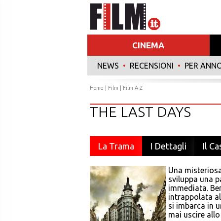
CINEMA
NEWS
•
RECENSIONI
•
PER ANN
Home
|
Film
|
Film A-Z
THE LAST DAYS
La Trama
I Dettagli
Il Ca
Una misteriosa 
sviluppa una pa
immediata. Ben
intrappolata al
si imbarca in u
mai uscire allo