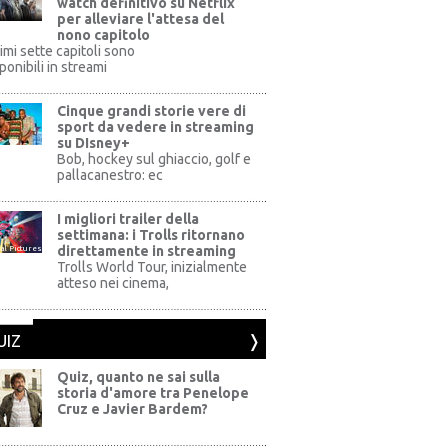
watch definitivo su Netflix
per alleviare l'attesa del
nono capitolo
rimi sette capitoli sono
ponibili in streami
Cinque grandi storie vere di
sport da vedere in streaming
su DIsney+
+
Bob, hockey sul ghiaccio, golf e
pallacanestro: ec
I migliori trailer della
settimana: i Trolls ritornano
direttamente in streaming
al Pictures
Trolls World Tour, inizialmente
atteso nei cinema,
UIZ
Quiz, quanto ne sai sulla
storia d'amore tra Penelope
Cruz e Javier Bardem?