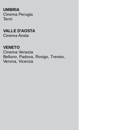
UMBRIA
Cinema Perugia
Terni
VALLE D'AOSTA
Cinema Aosta
VENETO
Cinema Venezia
Belluno
,
Padova
,
Rovigo
,
Treviso
,
Verona
,
Vicenza