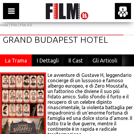
Home
|
Film
|
Film A-Z
GRAND BUDAPEST HOTEL
La Trama
I Dettagli
Il Cast
Gli Articoli
Le avventure di Gustave H, leggendario
concierge di un lussuoso e famoso
albergo europeo, e di Zero Moustafa,
un fattorino che diviene il suo più
fidato amico. Sullo sfondo il furto e il
recupero di un celebre dipinto
rinascimentale, la violenta battaglia per
impadronirsi di un'enorme fortuna di
famiglia ed una dolce storia d'amore. Il
tutto tra le due guerre, mentre il
continente è in rapida e radicale