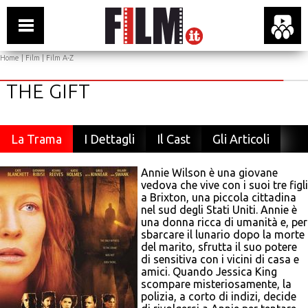
Home
|
Film
|
Film A-Z
THE GIFT
La Trama
I Dettagli
Il Cast
Gli Articoli
Annie Wilson è una giovane
vedova che vive con i suoi tre figli
a Brixton, una piccola cittadina
nel sud degli Stati Uniti. Annie è
una donna ricca di umanità e, per
sbarcare il lunario dopo la morte
del marito, sfrutta il suo potere
di sensitiva con i vicini di casa e
amici. Quando Jessica King
scompare misteriosamente, la
polizia, a corto di indizi, decide