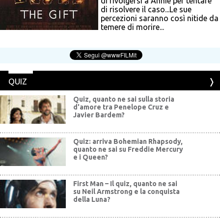
di rivolgersi a Annie per tentare
di risolvere il caso...Le sue
percezioni saranno così nitide da
temere di morire...
QUIZ
Quiz, quanto ne sai sulla storia
d'amore tra Penelope Cruz e
Javier Bardem?
Quiz: arriva Bohemian Rhapsody,
quanto ne sai su Freddie Mercury
e i Queen?
First Man – Il quiz, quanto ne sai
su Neil Armstrong e la conquista
della Luna?