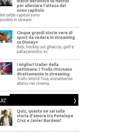
watch definitivo su Netflix
per alleviare l'attesa del
nono capitolo
rimi sette capitoli sono
ponibili in streami
Cinque grandi storie vere di
sport da vedere in streaming
su DIsney+
+
Bob, hockey sul ghiaccio, golf e
pallacanestro: ec
I migliori trailer della
settimana: i Trolls ritornano
direttamente in streaming
al Pictures
Trolls World Tour, inizialmente
atteso nei cinema,
UIZ
Quiz, quanto ne sai sulla
storia d'amore tra Penelope
Cruz e Javier Bardem?