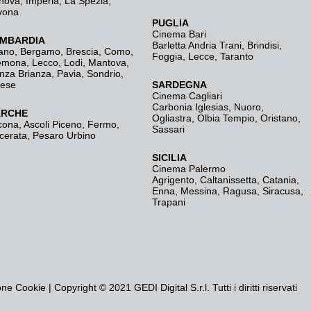
nova
,
Imperia
,
La Spezia
,
vona
PUGLIA
Cinema Bari
MBARDIA
Barletta Andria Trani
,
Brindisi
,
ano
,
Bergamo
,
Brescia, Como
,
Foggia
,
Lecce
,
Taranto
emona
,
Lecco
,
Lodi
,
Mantova
,
nza Brianza
,
Pavia
,
Sondrio
,
rese
SARDEGNA
Cinema Cagliari
Carbonia Iglesias
,
Nuoro
,
RCHE
Ogliastra
,
Olbia Tempio
,
Oristano
,
cona
,
Ascoli Piceno
,
Fermo
,
Sassari
cerata
,
Pesaro Urbino
SICILIA
Cinema Palermo
Agrigento
,
Caltanissetta
,
Catania
,
Enna
,
Messina
,
Ragusa
,
Siracusa
,
Trapani
one Cookie
| Copyright © 2021 GEDI Digital S.r.l. Tutti i diritti riservati