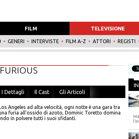
FILM
TELEVISIONE
O
•
GENERI
•
INTERVISTE
•
FILM A-Z
•
ATTORI
•
REGISTI
 FURIOUS
I
I Dettagli
Il Cast
Gli Articoli
 Los Angeles ad alta velocità, ogni notte è una gara tra
WB
una furia all'ossido di azoto, Dominic Toretto domina
Wa
ndo in polvere tutti i suoi sfidanti.
l'i