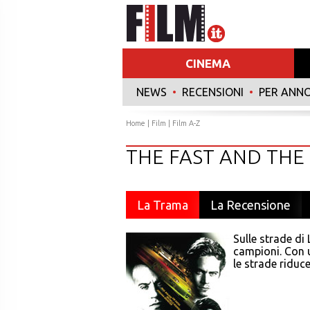
CINEMA
NEWS
•
RECENSIONI
•
PER ANN
Home
|
Film
|
Film A-Z
THE FAST AND THE
La Trama
La Recensione
Sulle strade di
campioni. Con 
le strade riduce