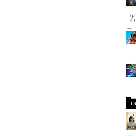
I p
dis
Disney
Univers
Q