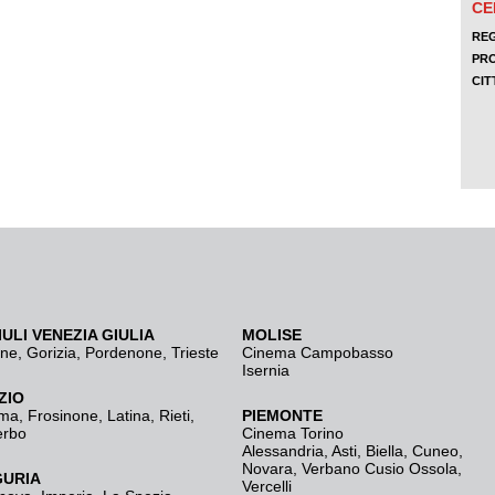
IULI VENEZIA GIULIA
MOLISE
ine
,
Gorizia
,
Pordenone
,
Trieste
Cinema Campobasso
Isernia
ZIO
ma
,
Frosinone
,
Latina
,
Rieti
,
PIEMONTE
erbo
Cinema Torino
Alessandria
,
Asti
,
Biella
,
Cuneo
,
Novara
,
Verbano Cusio Ossola
,
GURIA
Vercelli