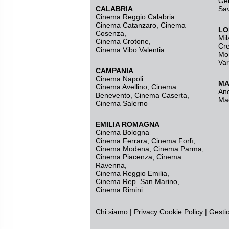
Ge
CALABRIA
Sa
Cinema Reggio Calabria
Cinema Catanzaro
,
Cinema
LO
Cosenza
,
Mil
Cinema Crotone
,
Cr
Cinema Vibo Valentia
Mo
Va
CAMPANIA
Cinema Napoli
MA
Cinema Avellino
,
Cinema
An
Benevento
,
Cinema Caserta
,
Ma
Cinema Salerno
EMILIA ROMAGNA
Cinema Bologna
Cinema Ferrara
,
Cinema Forlì
,
Cinema Modena
,
Cinema Parma
,
Cinema Piacenza
,
Cinema
Ravenna
,
Cinema Reggio Emilia
,
Cinema Rep. San Marino
,
Cinema Rimini
Chi siamo
|
Privacy
Cookie Policy
|
Gesti