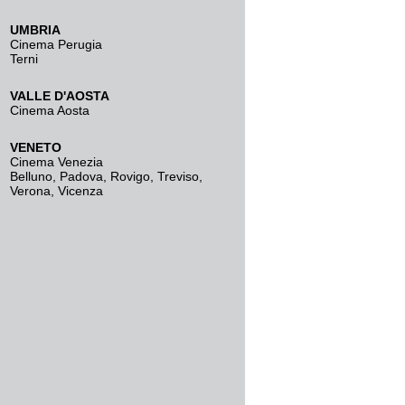
UMBRIA
Cinema Perugia
Terni
VALLE D'AOSTA
Cinema Aosta
VENETO
Cinema Venezia
Belluno
,
Padova
,
Rovigo
,
Treviso
,
Verona
,
Vicenza