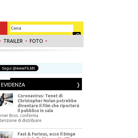
•
TRAILER
•
FOTO
•
N EVIDENZA
Coronavirus: Tenet di
Christopher Nolan potrebbe
diventare il film che riporterà
il pubblico in sala
rner Bros. conferma
ntenzione di distribuire
Fast & Furious, ecco il binge