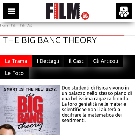
Home
|
Film
|
Film A-Z
THE BIG BANG THEORY
La Trama
I Dettagli
Il Cast
Gli Articoli
Le Foto
Due studenti di fisica vivono in
un palazzo nello stesso piano di
una bellissima ragazza bionda.
La loro genialità nelle materie
scientifiche non li aiuterà a
decifrare la matematica dei
sentimenti.