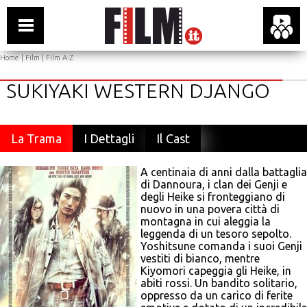
Home
|
Film
|
Film A-Z
SUKIYAKI WESTERN DJANGO
La Trama
I Dettagli
Il Cast
A centinaia di anni dalla battaglia
di Dannoura, i clan dei Genji e
degli Heike si fronteggiano di
nuovo in una povera città di
montagna in cui aleggia la
leggenda di un tesoro sepolto.
Yoshitsune comanda i suoi Genji
vestiti di bianco, mentre
Kiyomori capeggia gli Heike, in
abiti rossi. Un bandito solitario,
oppresso da un carico di ferite