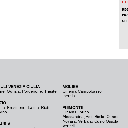
IULI VENEZIA GIULIA
MOLISE
ine
,
Gorizia
,
Pordenone
,
Trieste
Cinema Campobasso
Isernia
ZIO
ma
,
Frosinone
,
Latina
,
Rieti
,
PIEMONTE
erbo
Cinema Torino
Alessandria
,
Asti
,
Biella
,
Cuneo
,
Novara
,
Verbano Cusio Ossola
,
GURIA
Vercelli