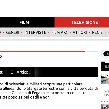
FILM
TELEVISIONE
O
•
GENERI
•
INTERVISTE
•
FILM A-Z
•
ATTORI
•
REGISTI
S
I
st
Gli Articoli
o di scienziati e militari scopre una particolare
WB
 allineando lo Stargate terrestre con la città perduta di
Wa
e nella Galassia di Pegaso, e incontrano così altre
l'i
altre popolazioni ostili e non.