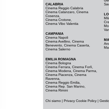
Ge
CALABRIA
Sa
Cinema Reggio Calabria
Cinema Catanzaro
,
Cinema
LO
Cosenza
,
Mil
Cinema Crotone
,
Cr
Cinema Vibo Valentia
Mo
Va
CAMPANIA
Cinema Napoli
MA
Cinema Avellino
,
Cinema
An
Benevento
,
Cinema Caserta
,
Ma
Cinema Salerno
EMILIA ROMAGNA
Cinema Bologna
Cinema Ferrara
,
Cinema Forlì
,
Cinema Modena
,
Cinema Parma
,
Cinema Piacenza
,
Cinema
Ravenna
,
Cinema Reggio Emilia
,
Cinema Rep. San Marino
,
Cinema Rimini
Chi siamo
|
Privacy
Cookie Policy
|
Gesti