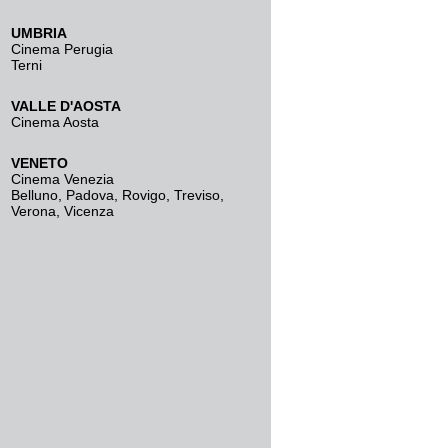
UMBRIA
Cinema Perugia
Terni
VALLE D'AOSTA
Cinema Aosta
VENETO
Cinema Venezia
Belluno
,
Padova
,
Rovigo
,
Treviso
,
Verona
,
Vicenza