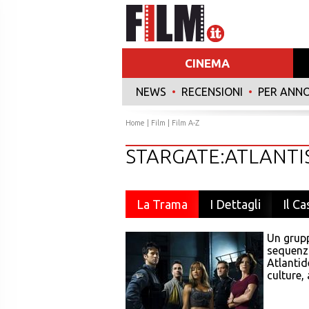
CINEMA
NEWS
•
RECENSIONI
•
PER ANN
Home
|
Film
|
Film A-Z
STARGATE:ATLANTI
La Trama
I Dettagli
Il Ca
Un grupp
sequenza
Atlantid
culture, 