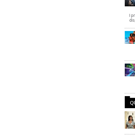
I p
dis
Disney
Univers
Q