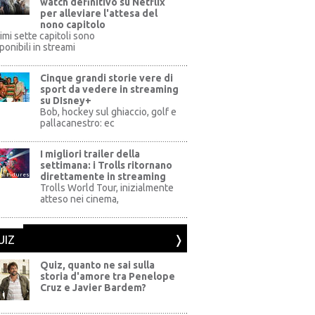
watch definitivo su Netflix
per alleviare l'attesa del
nono capitolo
rimi sette capitoli sono
ponibili in streami
Cinque grandi storie vere di
sport da vedere in streaming
su DIsney+
+
Bob, hockey sul ghiaccio, golf e
pallacanestro: ec
I migliori trailer della
settimana: i Trolls ritornano
direttamente in streaming
al Pictures
Trolls World Tour, inizialmente
atteso nei cinema,
UIZ
Quiz, quanto ne sai sulla
storia d'amore tra Penelope
Cruz e Javier Bardem?