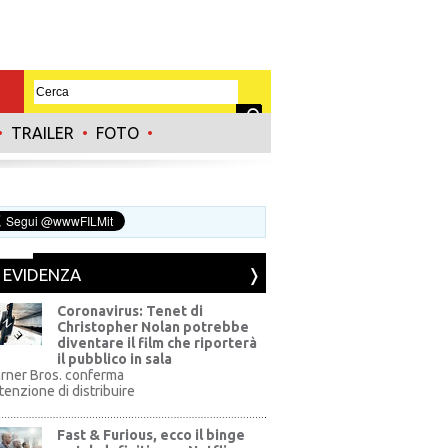
•
TRAILER
•
FOTO
•
N EVIDENZA
Coronavirus: Tenet di
Christopher Nolan potrebbe
diventare il film che riporterà
il pubblico in sala
rner Bros. conferma
ntenzione di distribuire
Fast & Furious, ecco il binge