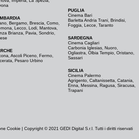
nova
,
Imperia
,
La Spezia
,
vona
PUGLIA
Cinema Bari
MBARDIA
Barletta Andria Trani
,
Brindisi
,
ano
,
Bergamo
,
Brescia, Como
,
Foggia
,
Lecce
,
Taranto
emona
,
Lecco
,
Lodi
,
Mantova
,
nza Brianza
,
Pavia
,
Sondrio
,
rese
SARDEGNA
Cinema Cagliari
Carbonia Iglesias
,
Nuoro
,
RCHE
Ogliastra
,
Olbia Tempio
,
Oristano
,
cona
,
Ascoli Piceno
,
Fermo
,
Sassari
cerata
,
Pesaro Urbino
SICILIA
Cinema Palermo
Agrigento
,
Caltanissetta
,
Catania
,
Enna
,
Messina
,
Ragusa
,
Siracusa
,
Trapani
one Cookie
| Copyright © 2021 GEDI Digital S.r.l. Tutti i diritti riservati