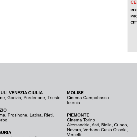
IULI VENEZIA GIULIA
MOLISE
ine
,
Gorizia
,
Pordenone
,
Trieste
Cinema Campobasso
Isernia
ZIO
ma
,
Frosinone
,
Latina
,
Rieti
,
PIEMONTE
erbo
Cinema Torino
Alessandria
,
Asti
,
Biella
,
Cuneo
,
Novara
,
Verbano Cusio Ossola
,
GURIA
Vercelli