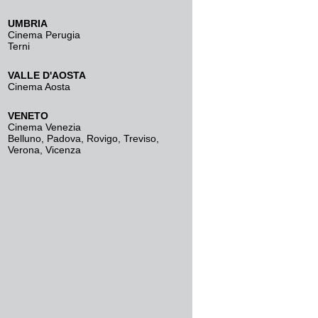
UMBRIA
Cinema Perugia
Terni
VALLE D'AOSTA
Cinema Aosta
VENETO
Cinema Venezia
Belluno
,
Padova
,
Rovigo
,
Treviso
,
Verona
,
Vicenza