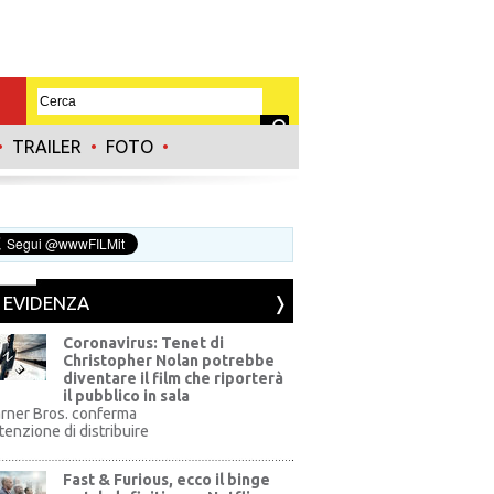
•
TRAILER
•
FOTO
•
N EVIDENZA
Coronavirus: Tenet di
Christopher Nolan potrebbe
diventare il film che riporterà
il pubblico in sala
rner Bros. conferma
ntenzione di distribuire
Fast & Furious, ecco il binge