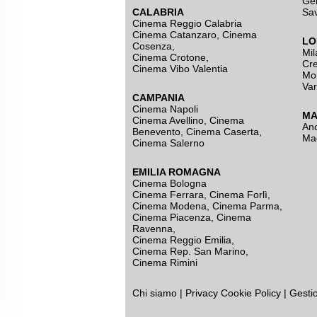
Ge
CALABRIA
Sa
Cinema Reggio Calabria
Cinema Catanzaro
,
Cinema
LO
Cosenza
,
Mil
Cinema Crotone
,
Cr
Cinema Vibo Valentia
Mo
Va
CAMPANIA
Cinema Napoli
MA
Cinema Avellino
,
Cinema
An
Benevento
,
Cinema Caserta
,
Ma
Cinema Salerno
EMILIA ROMAGNA
Cinema Bologna
Cinema Ferrara
,
Cinema Forlì
,
Cinema Modena
,
Cinema Parma
,
Cinema Piacenza
,
Cinema
Ravenna
,
Cinema Reggio Emilia
,
Cinema Rep. San Marino
,
Cinema Rimini
Chi siamo
|
Privacy
Cookie Policy
|
Gesti