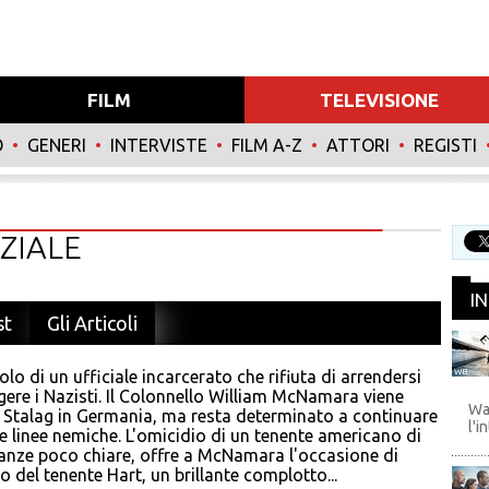
FILM
TELEVISIONE
O
•
GENERI
•
INTERVISTE
•
FILM A-Z
•
ATTORI
•
REGISTI
ZIALE
I
st
Gli Articoli
uolo di un ufficiale incarcerato che rifiuta di arrendersi
WB
ggere i Nazisti. Il Colonnello William McNamara viene
Wa
no Stalag in Germania, ma resta determinato a continuare
l'i
le linee nemiche. L'omicidio di un tenente americano di
tanze poco chiare, offre a McNamara l'occasione di
o del tenente Hart, un brillante complotto...