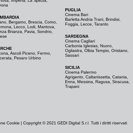
nova
,
Imperia
,
La Spezia
,
vona
PUGLIA
Cinema Bari
MBARDIA
Barletta Andria Trani
,
Brindisi
,
ano
,
Bergamo
,
Brescia, Como
,
Foggia
,
Lecce
,
Taranto
emona
,
Lecco
,
Lodi
,
Mantova
,
nza Brianza
,
Pavia
,
Sondrio
,
rese
SARDEGNA
Cinema Cagliari
Carbonia Iglesias
,
Nuoro
,
RCHE
Ogliastra
,
Olbia Tempio
,
Oristano
,
cona
,
Ascoli Piceno
,
Fermo
,
Sassari
cerata
,
Pesaro Urbino
SICILIA
Cinema Palermo
Agrigento
,
Caltanissetta
,
Catania
,
Enna
,
Messina
,
Ragusa
,
Siracusa
,
Trapani
one Cookie
| Copyright © 2021 GEDI Digital S.r.l. Tutti i diritti riservati