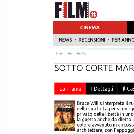
CINEMA
NEWS
•
RECENSIONI
•
PER ANN
Home
|
Film
|
Film A-Z
SOTTO CORTE MAR
La Trama
I Dettagli
Il Ca
Bruce Willis interpreta il r
nella sua lotta per sconfi
privato della libertà in u
la guerra anche da dietro 
colore avvenuto in circos
architettare, con l'appoggi