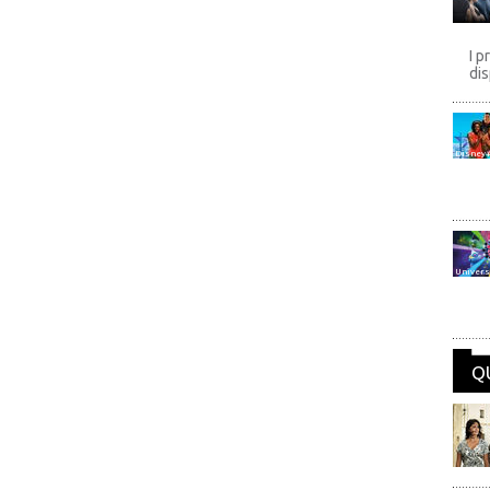
I p
dis
Disney
Univers
Q