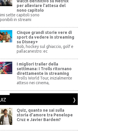
watch definitivo su Netflix
per alleviare l'attesa del
nono capitolo
rimi sette capitoli sono
ponibili in streami
Cinque grandi storie vere di
sport da vedere in streaming
su DIsney+
+
Bob, hockey sul ghiaccio, golf e
pallacanestro: ec
I migliori trailer della
settimana: i Trolls ritornano
direttamente in streaming
al Pictures
Trolls World Tour, inizialmente
atteso nei cinema,
UIZ
Quiz, quanto ne sai sulla
storia d'amore tra Penelope
Cruz e Javier Bardem?