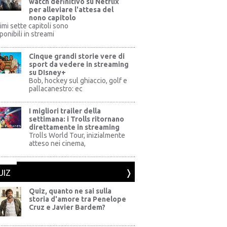
watch definitivo su Netflix
per alleviare l'attesa del
nono capitolo
rimi sette capitoli sono
ponibili in streami
Cinque grandi storie vere di
sport da vedere in streaming
su DIsney+
+
Bob, hockey sul ghiaccio, golf e
pallacanestro: ec
I migliori trailer della
settimana: i Trolls ritornano
direttamente in streaming
al Pictures
Trolls World Tour, inizialmente
atteso nei cinema,
UIZ
Quiz, quanto ne sai sulla
storia d'amore tra Penelope
Cruz e Javier Bardem?