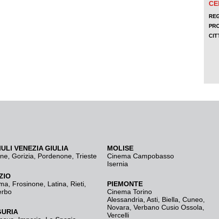
IULI VENEZIA GIULIA
MOLISE
ine
,
Gorizia
,
Pordenone
,
Trieste
Cinema Campobasso
Isernia
ZIO
ma
,
Frosinone
,
Latina
,
Rieti
,
PIEMONTE
erbo
Cinema Torino
Alessandria
,
Asti
,
Biella
,
Cuneo
,
Novara
,
Verbano Cusio Ossola
,
GURIA
Vercelli