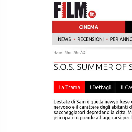
CINEMA
NEWS
•
RECENSIONI
•
PER ANN
Home
|
Film
|
Film A-Z
S.O.S. SUMMER OF
La Trama
I Dettagli
Il Ca
L'estate di Sam è quella newyorkese 
nervoso e il carattere degli abitanti d
saccheggiatori depredano la città. M
psicopatico prende ad aggirarsi per 