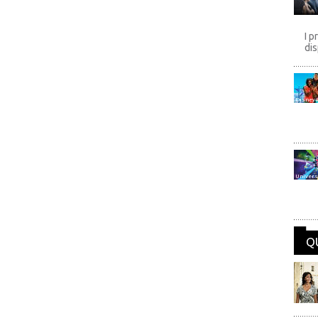
I p
dis
Disney
Univers
Q