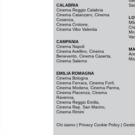
Ge
CALABRIA
Sa
Cinema Reggio Calabria
Cinema Catanzaro
,
Cinema
LO
Cosenza
,
Mil
Cinema Crotone
,
Cr
Cinema Vibo Valentia
Mo
Va
CAMPANIA
Cinema Napoli
MA
Cinema Avellino
,
Cinema
An
Benevento
,
Cinema Caserta
,
Ma
Cinema Salerno
EMILIA ROMAGNA
Cinema Bologna
Cinema Ferrara
,
Cinema Forlì
,
Cinema Modena
,
Cinema Parma
,
Cinema Piacenza
,
Cinema
Ravenna
,
Cinema Reggio Emilia
,
Cinema Rep. San Marino
,
Cinema Rimini
Chi siamo
|
Privacy
Cookie Policy
|
Gesti