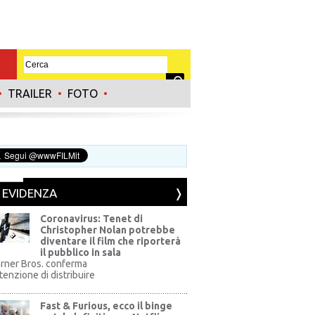
•
TRAILER
•
FOTO
•
N EVIDENZA
Coronavirus: Tenet di
Christopher Nolan potrebbe
diventare il film che riporterà
il pubblico in sala
rner Bros. conferma
ntenzione di distribuire
Fast & Furious, ecco il binge