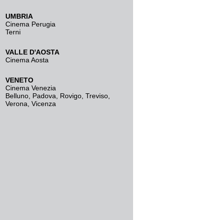
UMBRIA
Cinema Perugia
Terni
VALLE D'AOSTA
Cinema Aosta
VENETO
Cinema Venezia
Belluno
,
Padova
,
Rovigo
,
Treviso
,
Verona
,
Vicenza