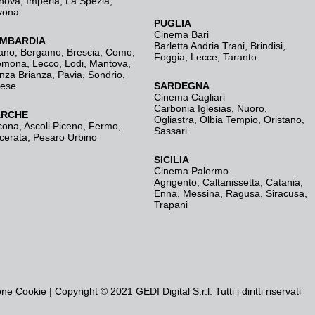
nova
,
Imperia
,
La Spezia
,
vona
PUGLIA
Cinema Bari
MBARDIA
Barletta Andria Trani
,
Brindisi
,
ano
,
Bergamo
,
Brescia, Como
,
Foggia
,
Lecce
,
Taranto
emona
,
Lecco
,
Lodi
,
Mantova
,
nza Brianza
,
Pavia
,
Sondrio
,
rese
SARDEGNA
Cinema Cagliari
Carbonia Iglesias
,
Nuoro
,
RCHE
Ogliastra
,
Olbia Tempio
,
Oristano
,
cona
,
Ascoli Piceno
,
Fermo
,
Sassari
cerata
,
Pesaro Urbino
SICILIA
Cinema Palermo
Agrigento
,
Caltanissetta
,
Catania
,
Enna
,
Messina
,
Ragusa
,
Siracusa
,
Trapani
one Cookie
| Copyright © 2021 GEDI Digital S.r.l. Tutti i diritti riservati