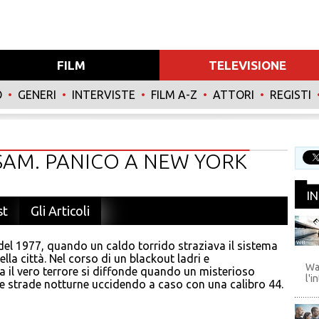
FILM
TELEVISIONE
O
•
GENERI
•
INTERVISTE
•
FILM A-Z
•
ATTORI
•
REGISTI
 SAM. PANICO A NEW YORK
I
st
Gli Articoli
del 1977, quando un caldo torrido straziava il sistema
WB
ella città. Nel corso di un blackout ladri e
Wa
a il vero terrore si diffonde quando un misterioso
l'i
le strade notturne uccidendo a caso con una calibro 44.