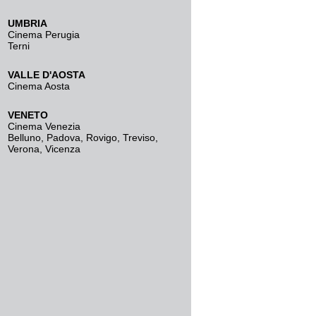
UMBRIA
Cinema Perugia
Terni
VALLE D'AOSTA
Cinema Aosta
VENETO
Cinema Venezia
Belluno
,
Padova
,
Rovigo
,
Treviso
,
Verona
,
Vicenza