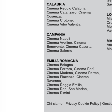
Ge
CALABRIA
Sa
Cinema Reggio Calabria
Cinema Catanzaro
,
Cinema
LO
Cosenza
,
Mil
Cinema Crotone
,
Cr
Cinema Vibo Valentia
Mo
Va
CAMPANIA
Cinema Napoli
MA
Cinema Avellino
,
Cinema
An
Benevento
,
Cinema Caserta
,
Ma
Cinema Salerno
EMILIA ROMAGNA
Cinema Bologna
Cinema Ferrara
,
Cinema Forlì
,
Cinema Modena
,
Cinema Parma
,
Cinema Piacenza
,
Cinema
Ravenna
,
Cinema Reggio Emilia
,
Cinema Rep. San Marino
,
Cinema Rimini
Chi siamo
|
Privacy
Cookie Policy
|
Gesti