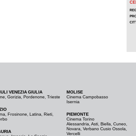
IULI VENEZIA GIULIA
MOLISE
ine
,
Gorizia
,
Pordenone
,
Trieste
Cinema Campobasso
Isernia
ZIO
ma
,
Frosinone
,
Latina
,
Rieti
,
PIEMONTE
erbo
Cinema Torino
Alessandria
,
Asti
,
Biella
,
Cuneo
,
Novara
,
Verbano Cusio Ossola
,
GURIA
Vercelli