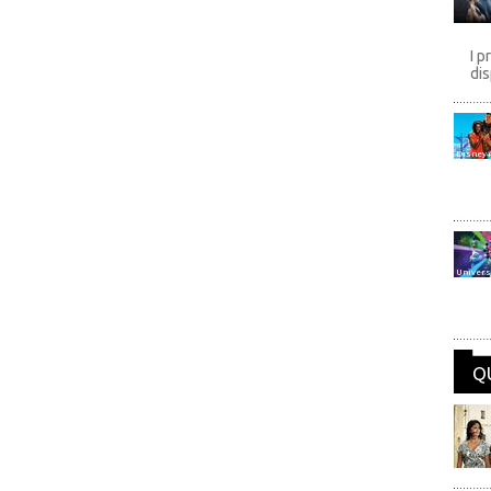
I p
dis
Disney
Univers
Q