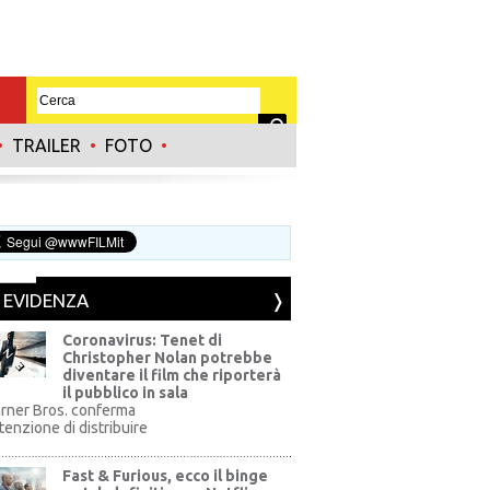
•
TRAILER
•
FOTO
•
N EVIDENZA
Coronavirus: Tenet di
Christopher Nolan potrebbe
diventare il film che riporterà
il pubblico in sala
rner Bros. conferma
ntenzione di distribuire
Fast & Furious, ecco il binge