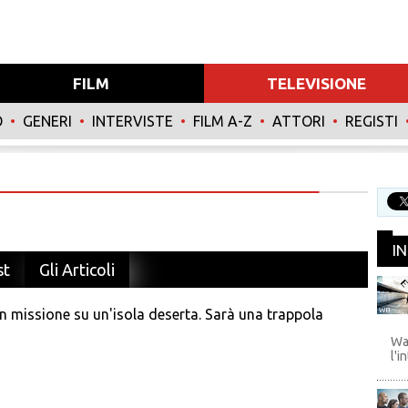
FILM
TELEVISIONE
O
•
GENERI
•
INTERVISTE
•
FILM A-Z
•
ATTORI
•
REGISTI
I
st
Gli Articoli
missione su un'isola deserta. Sarà una trappola
WB
Wa
l'i