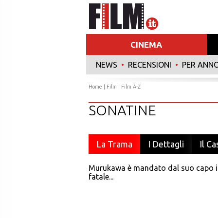
CINEMA
NEWS
•
RECENSIONI
•
PER ANN
Home
|
Film
|
Film A-Z
SONATINE
La Trama
I Dettagli
Il Ca
Murukawa è mandato dal suo capo in 
fatale...