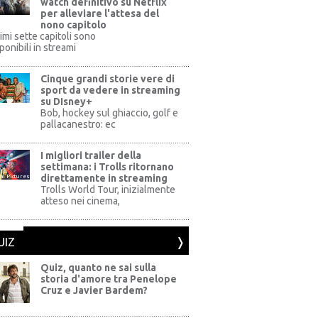
watch definitivo su Netflix
per alleviare l'attesa del
nono capitolo
rimi sette capitoli sono
ponibili in streami
Cinque grandi storie vere di
sport da vedere in streaming
su DIsney+
+
Bob, hockey sul ghiaccio, golf e
pallacanestro: ec
I migliori trailer della
settimana: i Trolls ritornano
direttamente in streaming
al Pictures
Trolls World Tour, inizialmente
atteso nei cinema,
UIZ
Quiz, quanto ne sai sulla
storia d'amore tra Penelope
Cruz e Javier Bardem?