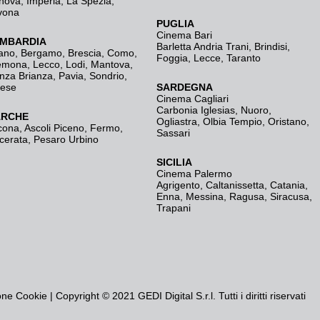
nova
,
Imperia
,
La Spezia
,
vona
PUGLIA
Cinema Bari
MBARDIA
Barletta Andria Trani
,
Brindisi
,
ano
,
Bergamo
,
Brescia, Como
,
Foggia
,
Lecce
,
Taranto
emona
,
Lecco
,
Lodi
,
Mantova
,
nza Brianza
,
Pavia
,
Sondrio
,
rese
SARDEGNA
Cinema Cagliari
Carbonia Iglesias
,
Nuoro
,
RCHE
Ogliastra
,
Olbia Tempio
,
Oristano
,
cona
,
Ascoli Piceno
,
Fermo
,
Sassari
cerata
,
Pesaro Urbino
SICILIA
Cinema Palermo
Agrigento
,
Caltanissetta
,
Catania
,
Enna
,
Messina
,
Ragusa
,
Siracusa
,
Trapani
one Cookie
| Copyright © 2021 GEDI Digital S.r.l. Tutti i diritti riservati