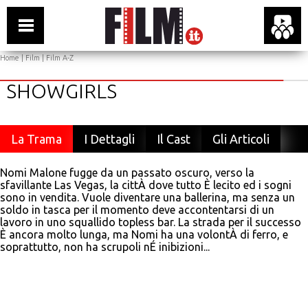
Home
|
Film
|
Film A-Z
SHOWGIRLS
La Trama
I Dettagli
Il Cast
Gli Articoli
Nomi Malone fugge da un passato oscuro, verso la
sfavillante Las Vegas, la cittÀ dove tutto È lecito ed i sogni
sono in vendita. Vuole diventare una ballerina, ma senza un
soldo in tasca per il momento deve accontentarsi di un
lavoro in uno squallido topless bar. La strada per il successo
È ancora molto lunga, ma Nomi ha una volontÀ di ferro, e
soprattutto, non ha scrupoli nÉ inibizioni...