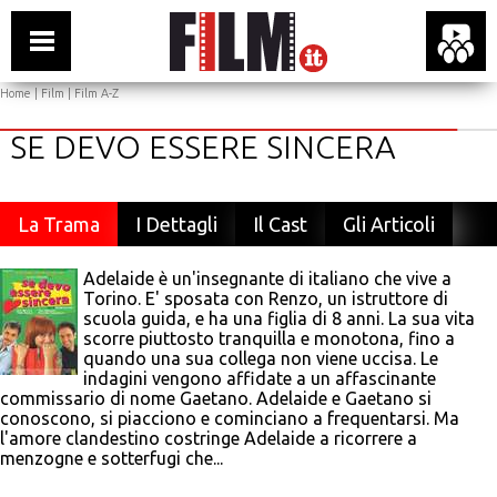
Home
|
Film
|
Film A-Z
SE DEVO ESSERE SINCERA
La Trama
I Dettagli
Il Cast
Gli Articoli
Adelaide è un'insegnante di italiano che vive a
Torino. E' sposata con Renzo, un istruttore di
scuola guida, e ha una figlia di 8 anni. La sua vita
scorre piuttosto tranquilla e monotona, fino a
quando una sua collega non viene uccisa. Le
indagini vengono affidate a un affascinante
commissario di nome Gaetano. Adelaide e Gaetano si
conoscono, si piacciono e cominciano a frequentarsi. Ma
l'amore clandestino costringe Adelaide a ricorrere a
menzogne e sotterfugi che...