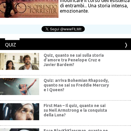
modificare il corso dell'esistenza
di entrambi... Una storia intensa,
emozionante.
QUIZ
Quiz, quanto ne sai sulla storia
d'amore tra Penelope Cruz e
Javier Bardem?
Quiz: arriva Bohemian Rhapsody,
quanto ne sai su Freddie Mercury
e i Queen?
First Man – Il quiz, quanto ne sai
su Neil Armstrong e la conquista
della Luna?
Esce BlacKkKlansman, quanto ne