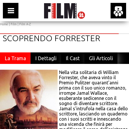
Home
|
Film
|
Film A-Z
SCOPRENDO FORRESTER
La Trama
I Dettagli
Il Cast
Gli Articoli
Nella vita solitaria di William
Forrester, che aveva vinto il
Premio Pulitzer quarant'anni
prima con il suo unico romanzo,
irrompe Jamal Wallace,
esuberante sedicenne con il
sogno di diventare scrittore.
Jamal s'intrufola nella casa dello
scrittore, lasciando un quaderno
con i suoi scritti e innescando
una vicenda che finirà per