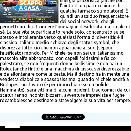
energia psicofisica (anche con
l’aiuto di un parrucchino e di
qualche farmaco stimolatore). È
quindi un assiduo frequentatore
dei social network, che gli
permettono di diffondere l’immagine desiderata ma irreale di
sé. La sua vita superficiale lo rende solo, concentrato su se
stesso e intollerante verso qualsiasi forma di diversità: è il
classico italiano medio schiavo degli status symbol, che
disprezza tutto ciò che non appartiene al suo (seppur
falsificato) mondo. Per Michele, se non sei un italianissimo
maschio alfa abbronzato, con capelli foltissimi e fisico
palestrato, se non frequenti donne bellissime e non hai un
Rolex (anche finto) e una macchina di lusso, sei disprezzabile
e da allontanare come la peste. Ma il destino ha in mente una
vendetta diabolica e spassosissima: quando Michele andrà a
Budapest per lavoro (e per rimorchiare su un bolide
fiammante), sarà vittima di alcuni incidenti tragicomici da cui
scaturiranno incontri bizzarri, avventure impreviste e fughe
rocambolesche destinate a stravolgere la sua vita per sempre.