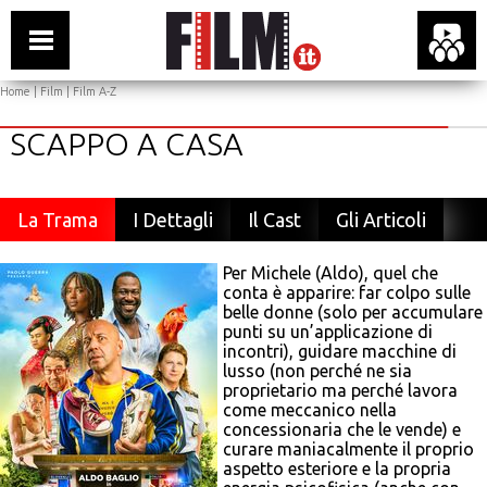
Home
|
Film
|
Film A-Z
SCAPPO A CASA
La Trama
I Dettagli
Il Cast
Gli Articoli
Per Michele (Aldo), quel che
conta è apparire: far colpo sulle
belle donne (solo per accumulare
punti su un’applicazione di
incontri), guidare macchine di
lusso (non perché ne sia
proprietario ma perché lavora
come meccanico nella
concessionaria che le vende) e
curare maniacalmente il proprio
aspetto esteriore e la propria