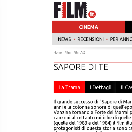
CINEMA
NEWS
•
RECENSIONI
•
PER ANN
Home
|
Film
|
Film A-Z
SAPORE DI TE
La Trama
I Dettagli
Il Ca
Il grande successo di "Sapore di Mare
anni e la colonna sonora di quell'epo
Vanzina tornano a Forte dei Marmi per 
canzoni altrettanto mitiche di quelle 
(quelle del 1983 e del 1984) il film il
protagonisti di questa storia sono t