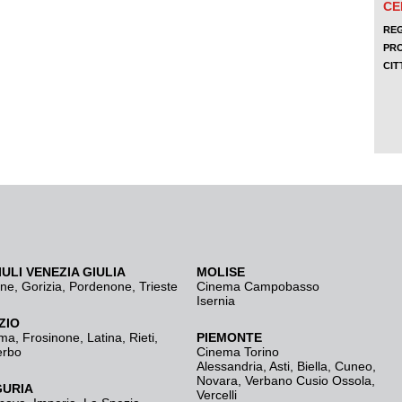
IULI VENEZIA GIULIA
MOLISE
ine
,
Gorizia
,
Pordenone
,
Trieste
Cinema Campobasso
Isernia
ZIO
ma
,
Frosinone
,
Latina
,
Rieti
,
PIEMONTE
erbo
Cinema Torino
Alessandria
,
Asti
,
Biella
,
Cuneo
,
Novara
,
Verbano Cusio Ossola
,
GURIA
Vercelli