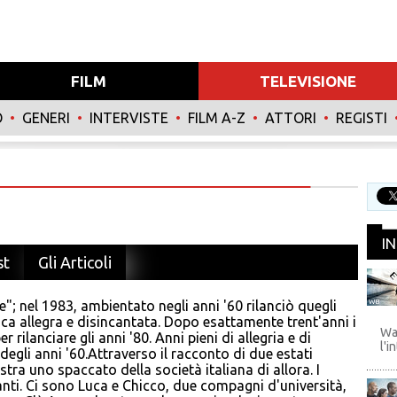
FILM
TELEVISIONE
O
•
GENERI
•
INTERVISTE
•
FILM A-Z
•
ATTORI
•
REGISTI
I
st
Gli Articoli
"; nel 1983, ambientato negli anni '60 rilanciò quegli
WB
ca allegra e disincantata. Dopo esattamente trent'anni i
Wa
rilanciare gli anni '80. Anni pieni di allegria e di
l'i
degli anni '60.Attraverso il racconto di due estati
lustra uno spaccato della società italiana di allora. I
anti. Ci sono Luca e Chicco, due compagni d'università,