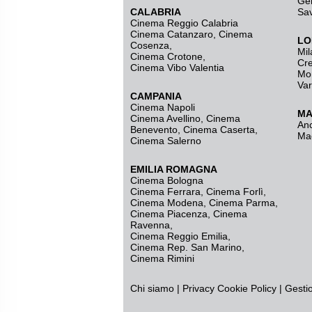
Ge
CALABRIA
Sa
Cinema Reggio Calabria
Cinema Catanzaro
,
Cinema
LO
Cosenza
,
Mil
Cinema Crotone
,
Cr
Cinema Vibo Valentia
Mo
Va
CAMPANIA
Cinema Napoli
MA
Cinema Avellino
,
Cinema
An
Benevento
,
Cinema Caserta
,
Ma
Cinema Salerno
EMILIA ROMAGNA
Cinema Bologna
Cinema Ferrara
,
Cinema Forlì
,
Cinema Modena
,
Cinema Parma
,
Cinema Piacenza
,
Cinema
Ravenna
,
Cinema Reggio Emilia
,
Cinema Rep. San Marino
,
Cinema Rimini
Chi siamo
|
Privacy
Cookie Policy
|
Gesti