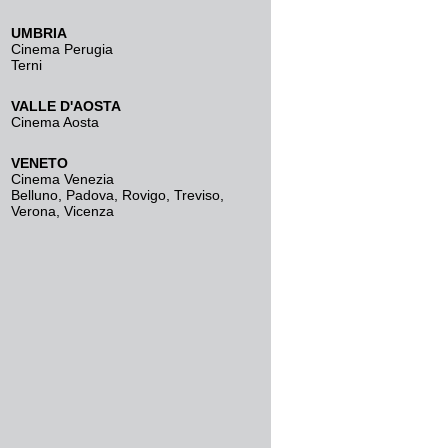
UMBRIA
Cinema Perugia
Terni
VALLE D'AOSTA
Cinema Aosta
VENETO
Cinema Venezia
Belluno
,
Padova
,
Rovigo
,
Treviso
,
Verona
,
Vicenza