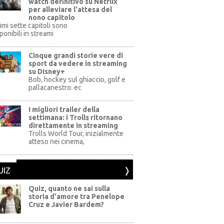
watch definitivo su Netflix
per alleviare l'attesa del
nono capitolo
rimi sette capitoli sono
ponibili in streami
Cinque grandi storie vere di
sport da vedere in streaming
su DIsney+
+
Bob, hockey sul ghiaccio, golf e
pallacanestro: ec
I migliori trailer della
settimana: i Trolls ritornano
direttamente in streaming
al Pictures
Trolls World Tour, inizialmente
atteso nei cinema,
UIZ
Quiz, quanto ne sai sulla
storia d'amore tra Penelope
Cruz e Javier Bardem?