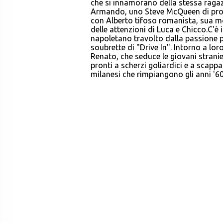
che si innamorano della stessa ragazz
Armando, uno Steve McQueen di provinc
con Alberto tifoso romanista, sua mog
delle attenzioni di Luca e Chicco.C'è
napoletano travolto dalla passione p
soubrette di "Drive In". Intorno a lor
Renato, che seduce le giovani strani
pronti a scherzi goliardici e a scappa
milanesi che rimpiangono gli anni '60.