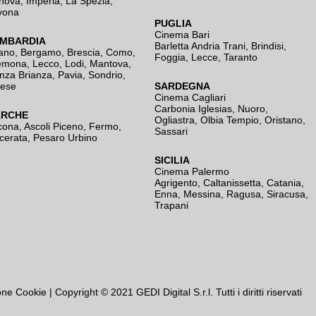
nova
,
Imperia
,
La Spezia
,
vona
PUGLIA
Cinema Bari
MBARDIA
Barletta Andria Trani
,
Brindisi
,
ano
,
Bergamo
,
Brescia, Como
,
Foggia
,
Lecce
,
Taranto
emona
,
Lecco
,
Lodi
,
Mantova
,
nza Brianza
,
Pavia
,
Sondrio
,
rese
SARDEGNA
Cinema Cagliari
Carbonia Iglesias
,
Nuoro
,
RCHE
Ogliastra
,
Olbia Tempio
,
Oristano
,
cona
,
Ascoli Piceno
,
Fermo
,
Sassari
cerata
,
Pesaro Urbino
SICILIA
Cinema Palermo
Agrigento
,
Caltanissetta
,
Catania
,
Enna
,
Messina
,
Ragusa
,
Siracusa
,
Trapani
one Cookie
| Copyright © 2021 GEDI Digital S.r.l. Tutti i diritti riservati