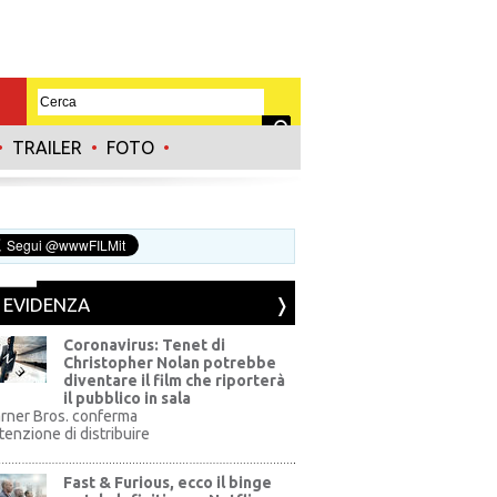
•
TRAILER
•
FOTO
•
N EVIDENZA
Coronavirus: Tenet di
Christopher Nolan potrebbe
diventare il film che riporterà
il pubblico in sala
rner Bros. conferma
ntenzione di distribuire
Fast & Furious, ecco il binge