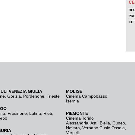
IULI VENEZIA GIULIA
MOLISE
ine
,
Gorizia
,
Pordenone
,
Trieste
Cinema Campobasso
Isernia
ZIO
ma
,
Frosinone
,
Latina
,
Rieti
,
PIEMONTE
erbo
Cinema Torino
Alessandria
,
Asti
,
Biella
,
Cuneo
,
Novara
,
Verbano Cusio Ossola
,
GURIA
Vercelli