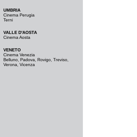
UMBRIA
Cinema Perugia
Terni
VALLE D'AOSTA
Cinema Aosta
VENETO
Cinema Venezia
Belluno
,
Padova
,
Rovigo
,
Treviso
,
Verona
,
Vicenza