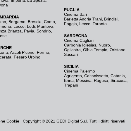
nova
,
Imperia
,
La Spezia
,
vona
PUGLIA
Cinema Bari
MBARDIA
Barletta Andria Trani
,
Brindisi
,
ano
,
Bergamo
,
Brescia, Como
,
Foggia
,
Lecce
,
Taranto
emona
,
Lecco
,
Lodi
,
Mantova
,
nza Brianza
,
Pavia
,
Sondrio
,
rese
SARDEGNA
Cinema Cagliari
Carbonia Iglesias
,
Nuoro
,
RCHE
Ogliastra
,
Olbia Tempio
,
Oristano
,
cona
,
Ascoli Piceno
,
Fermo
,
Sassari
cerata
,
Pesaro Urbino
SICILIA
Cinema Palermo
Agrigento
,
Caltanissetta
,
Catania
,
Enna
,
Messina
,
Ragusa
,
Siracusa
,
Trapani
one Cookie
| Copyright © 2021 GEDI Digital S.r.l. Tutti i diritti riservati