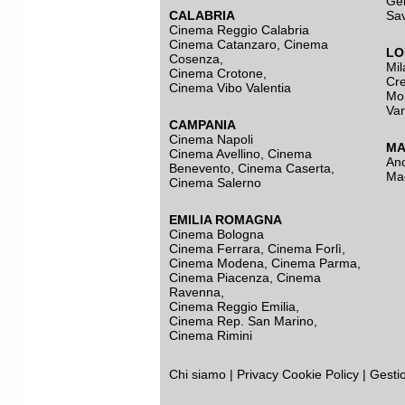
Ge
CALABRIA
Sa
Cinema Reggio Calabria
Cinema Catanzaro
,
Cinema
LO
Cosenza
,
Mil
Cinema Crotone
,
Cr
Cinema Vibo Valentia
Mo
Va
CAMPANIA
Cinema Napoli
MA
Cinema Avellino
,
Cinema
An
Benevento
,
Cinema Caserta
,
Ma
Cinema Salerno
EMILIA ROMAGNA
Cinema Bologna
Cinema Ferrara
,
Cinema Forlì
,
Cinema Modena
,
Cinema Parma
,
Cinema Piacenza
,
Cinema
Ravenna
,
Cinema Reggio Emilia
,
Cinema Rep. San Marino
,
Cinema Rimini
Chi siamo
|
Privacy
Cookie Policy
|
Gesti