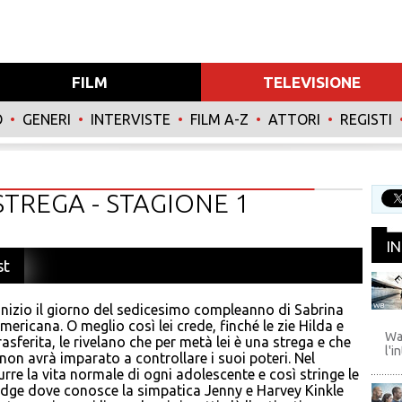
FILM
TELEVISIONE
O
•
GENERI
•
INTERVISTE
•
FILM A-Z
•
ATTORI
•
REGISTI
STREGA - STAGIONE 1
I
st
nizio il giorno del sedicesimo compleanno di Sabrina
WB
ricana. O meglio così lei crede, finché le zie Hilda e
Wa
rasferita, le rivelano che per metà lei è una strega e che
l'i
on avrà imparato a controllare i suoi poteri. Nel
re la vita normale di ogni adolescente e così stringe le
ridge dove conosce la simpatica Jenny e Harvey Kinkle