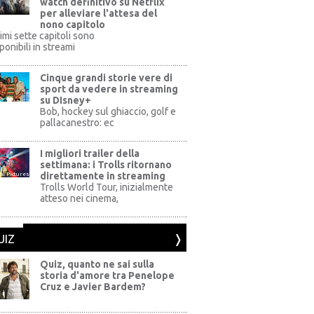
watch definitivo su Netflix
per alleviare l'attesa del
nono capitolo
rimi sette capitoli sono
ponibili in streami
Cinque grandi storie vere di
sport da vedere in streaming
su DIsney+
+
Bob, hockey sul ghiaccio, golf e
pallacanestro: ec
I migliori trailer della
settimana: i Trolls ritornano
direttamente in streaming
al Pictures
Trolls World Tour, inizialmente
atteso nei cinema,
UIZ
Quiz, quanto ne sai sulla
storia d'amore tra Penelope
Cruz e Javier Bardem?