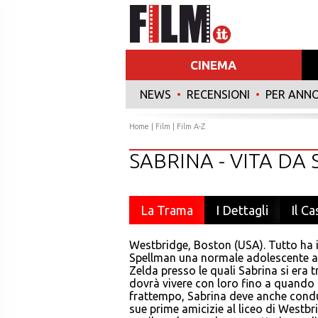
CINEMA
NEWS
•
RECENSIONI
•
PER ANN
Home
|
Film
|
Film A-Z
SABRINA - VITA DA 
La Trama
I Dettagli
Il Ca
Westbridge, Boston (USA). Tutto ha i
Spellman una normale adolescente ame
Zelda presso le quali Sabrina si era t
dovrà vivere con loro fino a quando n
frattempo, Sabrina deve anche condur
sue prime amicizie al liceo di Westb