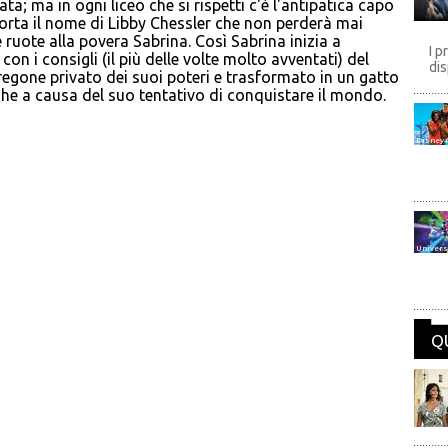
a; ma in ogni liceo che si rispetti c'è l'antipatica capo
orta il nome di Libby Chessler che non perderà mai
 ruote alla povera Sabrina. Così Sabrina inizia a
I p
con i consigli (il più delle volte molto avventati) del
dis
regone privato dei suoi poteri e trasformato in un gatto
ghe a causa del suo tentativo di conquistare il mondo.
Disney
Univers
Q