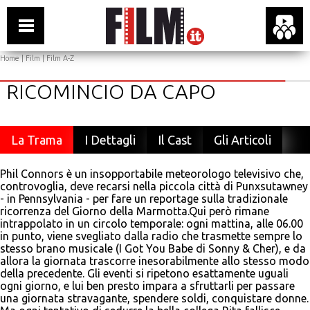
Home
|
Film
|
Film A-Z
RICOMINCIO DA CAPO
La Trama
I Dettagli
Il Cast
Gli Articoli
Phil Connors è un insopportabile meteorologo televisivo che,
controvoglia, deve recarsi nella piccola città di Punxsutawney
- in Pennsylvania - per fare un reportage sulla tradizionale
ricorrenza del Giorno della Marmotta.Qui però rimane
intrappolato in un circolo temporale: ogni mattina, alle 06.00
in punto, viene svegliato dalla radio che trasmette sempre lo
stesso brano musicale (I Got You Babe di Sonny & Cher), e da
allora la giornata trascorre inesorabilmente allo stesso modo
della precedente. Gli eventi si ripetono esattamente uguali
ogni giorno, e lui ben presto impara a sfruttarli per passare
una giornata stravagante, spendere soldi, conquistare donne.