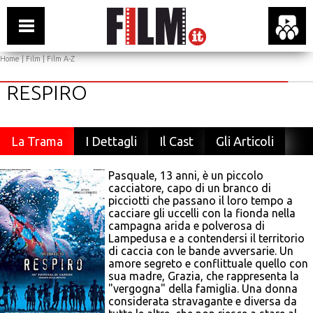
Home
|
Film
|
Film A-Z
RESPIRO
La Trama
I Dettagli
Il Cast
Gli Articoli
Pasquale, 13 anni, è un piccolo
cacciatore, capo di un branco di
picciotti che passano il loro tempo a
cacciare gli uccelli con la fionda nella
campagna arida e polverosa di
Lampedusa e a contendersi il territorio
di caccia con le bande avversarie. Un
amore segreto e conflittuale quello con
sua madre, Grazia, che rappresenta la
"vergogna" della famiglia. Una donna
considerata stravagante e diversa da