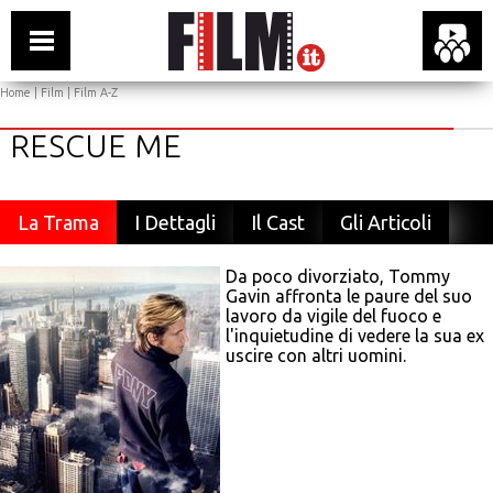
Home
|
Film
|
Film A-Z
RESCUE ME
La Trama
I Dettagli
Il Cast
Gli Articoli
Da poco divorziato, Tommy
Gavin affronta le paure del suo
lavoro da vigile del fuoco e
l'inquietudine di vedere la sua ex
uscire con altri uomini.