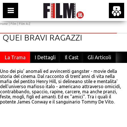
Home
|
Film
|
Film A-Z
QUEI BRAVI RAGAZZI
La Trama
I Dettagli
Il Cast
Gli Articoli
Uno dei piu' anomali ed avvincenti gangster - movie della
storia del cinema. Dal racconto di trent'anni di vita nella
mafia del pentito Henry Hill, si delineano stile e mentalita'
dell'universo mafioso italo - americano attraverso omicidi,
contrabbando, spaccio, rapine, carcere, ma anche pranzi,
feste, mogli, figli ed amanti. Ed ex "amici". Tra i quali il
potente James Conway e il sanguinario Tommy De Vito.