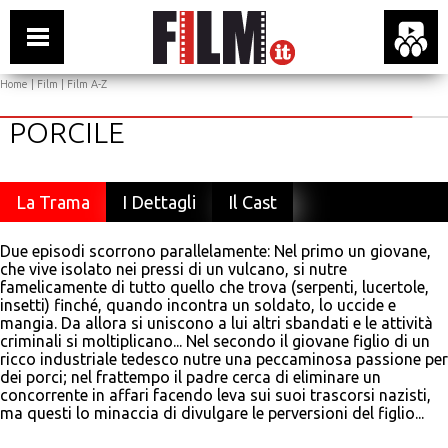
Home
|
Film
|
Film A-Z
PORCILE
La Trama
I Dettagli
Il Cast
Due episodi scorrono parallelamente: Nel primo un giovane,
che vive isolato nei pressi di un vulcano, si nutre
famelicamente di tutto quello che trova (serpenti, lucertole,
insetti) finché, quando incontra un soldato, lo uccide e
mangia. Da allora si uniscono a lui altri sbandati e le attività
criminali si moltiplicano... Nel secondo il giovane figlio di un
ricco industriale tedesco nutre una peccaminosa passione per
dei porci; nel frattempo il padre cerca di eliminare un
concorrente in affari facendo leva sui suoi trascorsi nazisti,
ma questi lo minaccia di divulgare le perversioni del figlio...