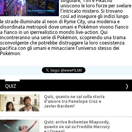
singolare, Tim e Pikachu
uniscono le loro forze per svelare
l’intricato mistero. Si trovano
così ad inseguire gli indizi lungo
le strade illuminate al neon di Ryme City, una moderna e
disordinata metropoli dove umani e Pokémon vivono fianco
a fianco in un iperrealistico mondo live-action. Qui
incontreranno una serie di Pokémon, scoprendo una trama
sconvolgente che potrebbe distruggere la loro coesistenza
pacifica con gli umani e minacciare l’universo stesso dei
Pokémon.
QUIZ
Quiz, quanto ne sai sulla storia
d'amore tra Penelope Cruz e
Javier Bardem?
Quiz: arriva Bohemian Rhapsody,
quanto ne sai su Freddie Mercury
e i Queen?