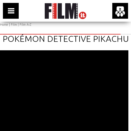
Home
|
Film
|
Film A-Z
POKÉMON DETECTIVE PIKACHU