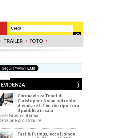
•
TRAILER
•
FOTO
•
N EVIDENZA
Coronavirus: Tenet di
Christopher Nolan potrebbe
diventare il film che riporterà
il pubblico in sala
rner Bros. conferma
ntenzione di distribuire
Fast & Furious, ecco il binge