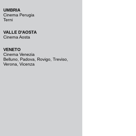
UMBRIA
Cinema Perugia
Terni
VALLE D'AOSTA
Cinema Aosta
VENETO
Cinema Venezia
Belluno
,
Padova
,
Rovigo
,
Treviso
,
Verona
,
Vicenza