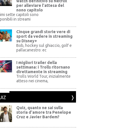
watch definitivo su Netflix
per alleviare l'attesa del
nono capitolo
rimi sette capitoli sono
ponibili in streami
Cinque grandi storie vere di
sport da vedere in streaming
su DIsney+
+
Bob, hockey sul ghiaccio, golf e
pallacanestro: ec
I migliori trailer della
settimana: i Trolls ritornano
direttamente in streaming
al Pictures
Trolls World Tour, inizialmente
atteso nei cinema,
UIZ
Quiz, quanto ne sai sulla
storia d'amore tra Penelope
Cruz e Javier Bardem?