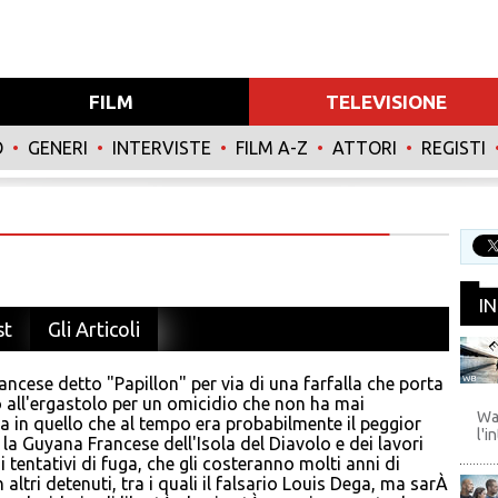
FILM
TELEVISIONE
O
•
GENERI
•
INTERVISTE
•
FILM A-Z
•
ATTORI
•
REGISTI
I
st
Gli Articoli
ancese detto "Papillon" per via di una farfalla che porta
WB
 all'ergastolo per un omicidio che non ha mai
Wa
 in quello che al tempo era probabilmente il peggior
l'i
a Guyana Francese dell'Isola del Diavolo e dei lavori
i tentativi di fuga, che gli costeranno molti anni di
 altri detenuti, tra i quali il falsario Louis Dega, ma sarÀ