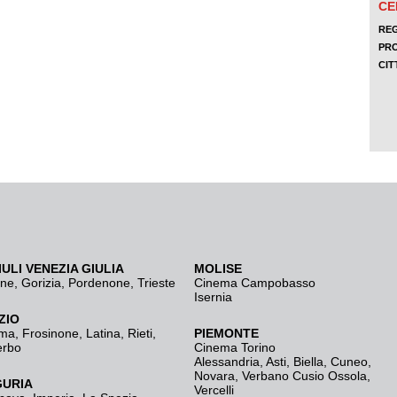
IULI VENEZIA GIULIA
MOLISE
ine
,
Gorizia
,
Pordenone
,
Trieste
Cinema Campobasso
Isernia
ZIO
ma
,
Frosinone
,
Latina
,
Rieti
,
PIEMONTE
erbo
Cinema Torino
Alessandria
,
Asti
,
Biella
,
Cuneo
,
Novara
,
Verbano Cusio Ossola
,
GURIA
Vercelli