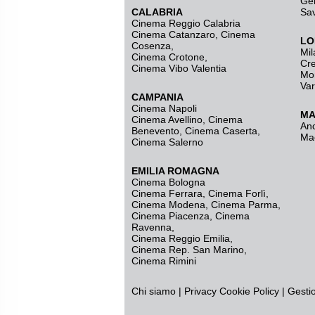
Ge
CALABRIA
Sa
Cinema Reggio Calabria
Cinema Catanzaro
,
Cinema
LO
Cosenza
,
Mil
Cinema Crotone
,
Cr
Cinema Vibo Valentia
Mo
Va
CAMPANIA
Cinema Napoli
MA
Cinema Avellino
,
Cinema
An
Benevento
,
Cinema Caserta
,
Ma
Cinema Salerno
EMILIA ROMAGNA
Cinema Bologna
Cinema Ferrara
,
Cinema Forlì
,
Cinema Modena
,
Cinema Parma
,
Cinema Piacenza
,
Cinema
Ravenna
,
Cinema Reggio Emilia
,
Cinema Rep. San Marino
,
Cinema Rimini
Chi siamo
|
Privacy
Cookie Policy
|
Gesti