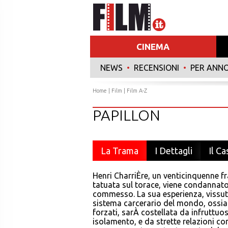
CINEMA
NEWS
•
RECENSIONI
•
PER ANN
Home
|
Film
|
Film A-Z
PAPILLON
La Trama
I Dettagli
Il Ca
Henri CharriÈre, un venticinquenne fr
tatuata sul torace, viene condannato
commesso. La sua esperienza, vissuta
sistema carcerario del mondo, ossia l
forzati, sarÀ costellata da infruttuos
isolamento, e da strette relazioni con