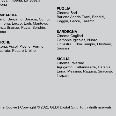
nova
,
Imperia
,
La Spezia
,
vona
PUGLIA
Cinema Bari
MBARDIA
Barletta Andria Trani
,
Brindisi
,
ano
,
Bergamo
,
Brescia, Como
,
Foggia
,
Lecce
,
Taranto
emona
,
Lecco
,
Lodi
,
Mantova
,
nza Brianza
,
Pavia
,
Sondrio
,
rese
SARDEGNA
Cinema Cagliari
Carbonia Iglesias
,
Nuoro
,
RCHE
Ogliastra
,
Olbia Tempio
,
Oristano
,
cona
,
Ascoli Piceno
,
Fermo
,
Sassari
cerata
,
Pesaro Urbino
SICILIA
Cinema Palermo
Agrigento
,
Caltanissetta
,
Catania
,
Enna
,
Messina
,
Ragusa
,
Siracusa
,
Trapani
one Cookie
| Copyright © 2021 GEDI Digital S.r.l. Tutti i diritti riservati