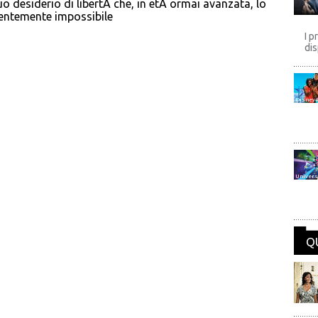
desiderio di libertÀ che, in etÀ ormai avanzata, lo
entemente impossibile
I p
dis
Disney
Univers
Q