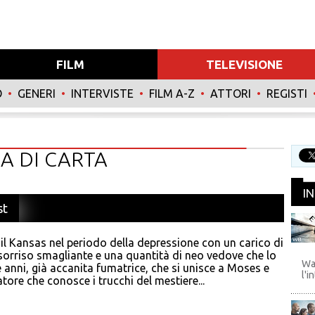
FILM
TELEVISIONE
O
•
GENERI
•
INTERVISTE
•
FILM A-Z
•
ATTORI
•
REGISTI
A DI CARTA
I
st
 il Kansas nel periodo della depressione con un carico di
WB
 sorriso smagliante e una quantità di neo vedove che lo
Wa
 anni, già accanita fumatrice, che si unisce a Moses e
l'i
tore che conosce i trucchi del mestiere...