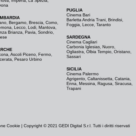
nova
,
Imperia
,
La Spezia
,
vona
PUGLIA
Cinema Bari
MBARDIA
Barletta Andria Trani
,
Brindisi
,
ano
,
Bergamo
,
Brescia, Como
,
Foggia
,
Lecce
,
Taranto
emona
,
Lecco
,
Lodi
,
Mantova
,
nza Brianza
,
Pavia
,
Sondrio
,
rese
SARDEGNA
Cinema Cagliari
Carbonia Iglesias
,
Nuoro
,
RCHE
Ogliastra
,
Olbia Tempio
,
Oristano
,
cona
,
Ascoli Piceno
,
Fermo
,
Sassari
cerata
,
Pesaro Urbino
SICILIA
Cinema Palermo
Agrigento
,
Caltanissetta
,
Catania
,
Enna
,
Messina
,
Ragusa
,
Siracusa
,
Trapani
one Cookie
| Copyright © 2021 GEDI Digital S.r.l. Tutti i diritti riservati