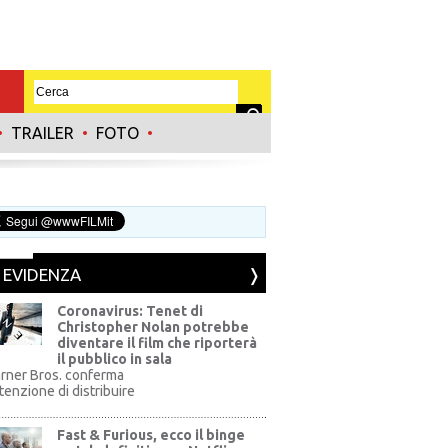
•
TRAILER
•
FOTO
•
N EVIDENZA
Coronavirus: Tenet di
Christopher Nolan potrebbe
diventare il film che riporterà
il pubblico in sala
rner Bros. conferma
ntenzione di distribuire
Fast & Furious, ecco il binge