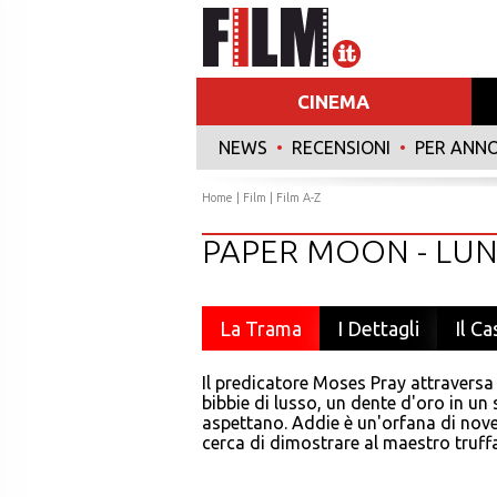
CINEMA
NEWS
•
RECENSIONI
•
PER ANN
Home
|
Film
|
Film A-Z
PAPER MOON - LUN
La Trama
I Dettagli
Il Ca
Il predicatore Moses Pray attraversa
bibbie di lusso, un dente d'oro in un
aspettano. Addie è un'orfana di nove
cerca di dimostrare al maestro truffa