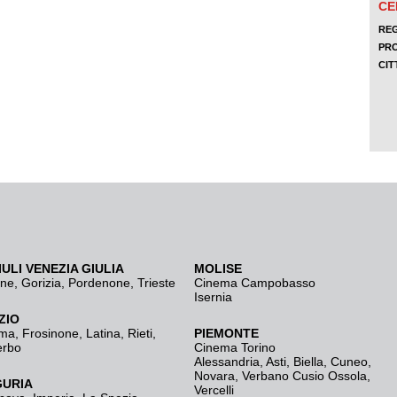
IULI VENEZIA GIULIA
MOLISE
ine
,
Gorizia
,
Pordenone
,
Trieste
Cinema Campobasso
Isernia
ZIO
ma
,
Frosinone
,
Latina
,
Rieti
,
PIEMONTE
erbo
Cinema Torino
Alessandria
,
Asti
,
Biella
,
Cuneo
,
Novara
,
Verbano Cusio Ossola
,
GURIA
Vercelli