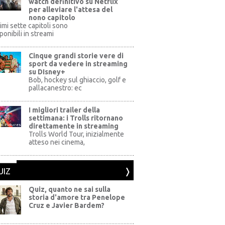
watch definitivo su Netflix
per alleviare l'attesa del
nono capitolo
rimi sette capitoli sono
ponibili in streami
Cinque grandi storie vere di
sport da vedere in streaming
su DIsney+
+
Bob, hockey sul ghiaccio, golf e
pallacanestro: ec
I migliori trailer della
settimana: i Trolls ritornano
direttamente in streaming
al Pictures
Trolls World Tour, inizialmente
atteso nei cinema,
UIZ
Quiz, quanto ne sai sulla
storia d'amore tra Penelope
Cruz e Javier Bardem?