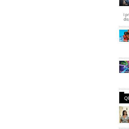
I p
dis
Disney
Univers
Q