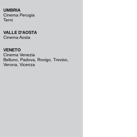
UMBRIA
Cinema Perugia
Terni
VALLE D'AOSTA
Cinema Aosta
VENETO
Cinema Venezia
Belluno
,
Padova
,
Rovigo
,
Treviso
,
Verona
,
Vicenza