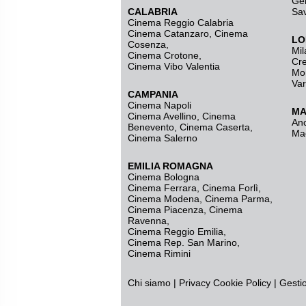
Ge
CALABRIA
Sa
Cinema Reggio Calabria
Cinema Catanzaro
,
Cinema
LO
Cosenza
,
Mil
Cinema Crotone
,
Cr
Cinema Vibo Valentia
Mo
Va
CAMPANIA
Cinema Napoli
MA
Cinema Avellino
,
Cinema
An
Benevento
,
Cinema Caserta
,
Ma
Cinema Salerno
EMILIA ROMAGNA
Cinema Bologna
Cinema Ferrara
,
Cinema Forlì
,
Cinema Modena
,
Cinema Parma
,
Cinema Piacenza
,
Cinema
Ravenna
,
Cinema Reggio Emilia
,
Cinema Rep. San Marino
,
Cinema Rimini
Chi siamo
|
Privacy
Cookie Policy
|
Gesti