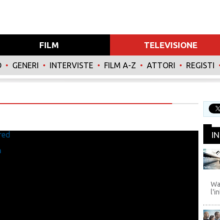
FILM
TELEVISIONE
O
•
GENERI
•
INTERVISTE
•
FILM A-Z
•
ATTORI
•
REGISTI
red
I
n
WB
Wa
l'i