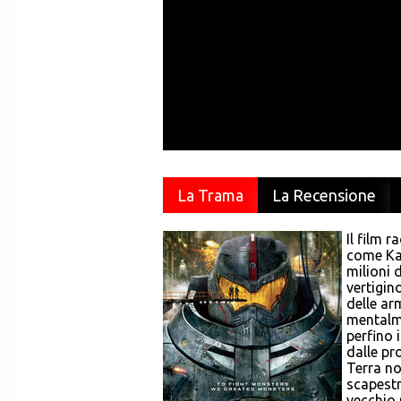
La Trama
La Recensione
Il film 
come Kai
milioni 
vertigin
delle ar
mentalme
perfino 
dalle pro
Terra no
scapestr
vecchio 