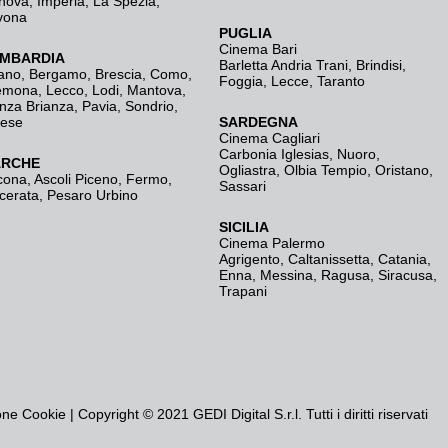
nova
,
Imperia
,
La Spezia
,
vona
PUGLIA
Cinema Bari
MBARDIA
Barletta Andria Trani
,
Brindisi
,
ano
,
Bergamo
,
Brescia, Como
,
Foggia
,
Lecce
,
Taranto
emona
,
Lecco
,
Lodi
,
Mantova
,
nza Brianza
,
Pavia
,
Sondrio
,
rese
SARDEGNA
Cinema Cagliari
Carbonia Iglesias
,
Nuoro
,
RCHE
Ogliastra
,
Olbia Tempio
,
Oristano
,
cona
,
Ascoli Piceno
,
Fermo
,
Sassari
cerata
,
Pesaro Urbino
SICILIA
Cinema Palermo
Agrigento
,
Caltanissetta
,
Catania
,
Enna
,
Messina
,
Ragusa
,
Siracusa
,
Trapani
one Cookie
| Copyright © 2021 GEDI Digital S.r.l. Tutti i diritti riservati