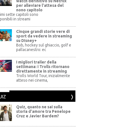
watch definitivo su Netflix
per alleviare l'attesa del
nono capitolo
rimi sette capitoli sono
ponibili in streami
Cinque grandi storie vere di
sport da vedere in streaming
su DIsney+
+
Bob, hockey sul ghiaccio, golf e
pallacanestro: ec
I migliori trailer della
settimana: i Trolls ritornano
direttamente in streaming
al Pictures
Trolls World Tour, inizialmente
atteso nei cinema,
UIZ
Quiz, quanto ne sai sulla
storia d'amore tra Penelope
Cruz e Javier Bardem?