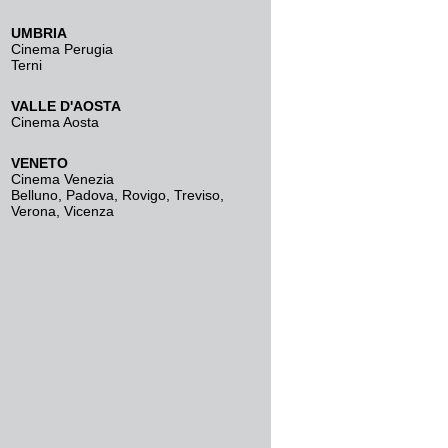
UMBRIA
Cinema Perugia
Terni
VALLE D'AOSTA
Cinema Aosta
VENETO
Cinema Venezia
Belluno
,
Padova
,
Rovigo
,
Treviso
,
Verona
,
Vicenza