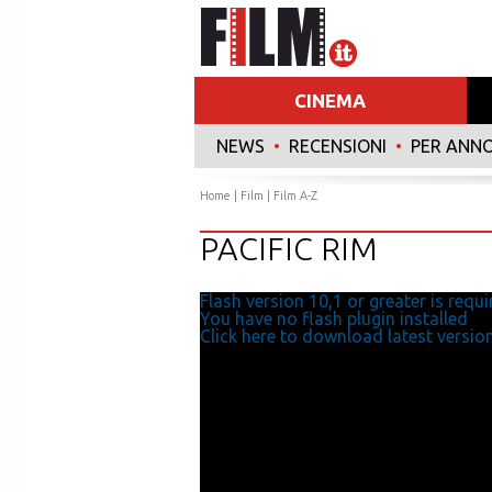
CINEMA
NEWS
•
RECENSIONI
•
PER ANN
Home
|
Film
|
Film A-Z
PACIFIC RIM
Flash version 10,1 or greater is requi
You have no flash plugin installed
Click here to download latest versio