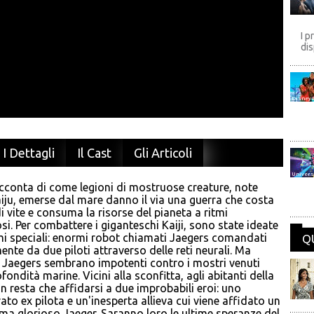
I p
dis
Disney
I Dettagli
Il Cast
Gli Articoli
Univers
racconta di come legioni di mostruose creature, note
ju, emerse dal mare danno il via una guerra che costa
di vite e consuma la risorse del pianeta a ritmi
osi. Per combattere i giganteschi Kaiji, sono state ideate
mi speciali: enormi robot chiamati Jaegers comandati
Q
nte da due piloti attraverso delle reti neurali. Ma
i Jaegers sembrano impotenti contro i mostri venuti
fondità marine. Vicini alla sconfitta, agli abitanti della
n resta che affidarsi a due improbabili eroi: uno
ato ex pilota e un'inesperta allieva cui viene affidato un
ma glorioso Jaeger. Saranno loro le ultime speranze del