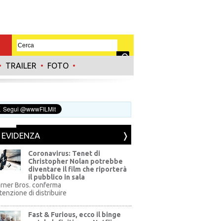
•
TRAILER
•
FOTO
•
N EVIDENZA
Coronavirus: Tenet di
Christopher Nolan potrebbe
diventare il film che riporterà
il pubblico in sala
rner Bros. conferma
ntenzione di distribuire
Fast & Furious, ecco il binge