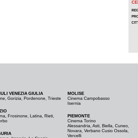
IULI VENEZIA GIULIA
MOLISE
ine
,
Gorizia
,
Pordenone
,
Trieste
Cinema Campobasso
Isernia
ZIO
ma
,
Frosinone
,
Latina
,
Rieti
,
PIEMONTE
erbo
Cinema Torino
Alessandria
,
Asti
,
Biella
,
Cuneo
,
Novara
,
Verbano Cusio Ossola
,
GURIA
Vercelli