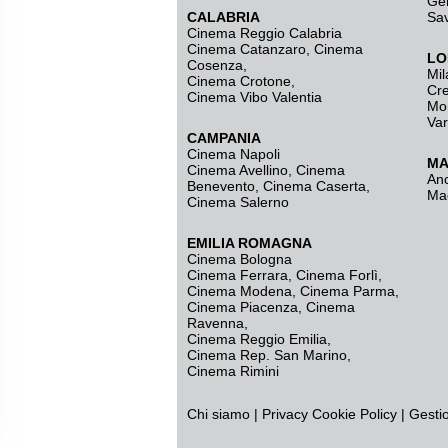
Ge
CALABRIA
Sa
Cinema Reggio Calabria
Cinema Catanzaro
,
Cinema
LO
Cosenza
,
Mil
Cinema Crotone
,
Cr
Cinema Vibo Valentia
Mo
Va
CAMPANIA
Cinema Napoli
MA
Cinema Avellino
,
Cinema
An
Benevento
,
Cinema Caserta
,
Ma
Cinema Salerno
EMILIA ROMAGNA
Cinema Bologna
Cinema Ferrara
,
Cinema Forlì
,
Cinema Modena
,
Cinema Parma
,
Cinema Piacenza
,
Cinema
Ravenna
,
Cinema Reggio Emilia
,
Cinema Rep. San Marino
,
Cinema Rimini
Chi siamo
|
Privacy
Cookie Policy
|
Gesti