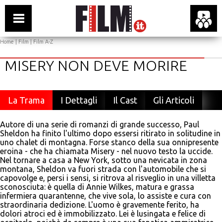
Home
|
Film
|
Film A-Z
MISERY NON DEVE MORIRE
La Trama
I Dettagli
Il Cast
Gli Articoli
Autore di una serie di romanzi di grande successo, Paul
Sheldon ha finito l'ultimo dopo essersi ritirato in solitudine in
uno chalet di montagna. Forse stanco della sua onnipresente
eroina - che ha chiamata Misery - nel nuovo testo la uccide.
Nel tornare a casa a New York, sotto una nevicata in zona
montana, Sheldon va fuori strada con l'automobile che si
capovolge e, persi i sensi, si ritrova al risveglio in una villetta
sconosciuta: è quella di Annie Wilkes, matura e grassa
infermiera quarantenne, che vive sola, lo assiste e cura con
straordinaria dedizione. L'uomo è gravemente ferito, ha
dolori atroci ed è immobilizzato. Lei è lusingata e felice di