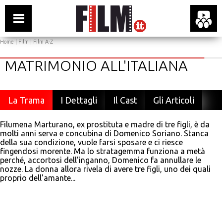
Home
|
Film
|
Film A-Z
MATRIMONIO ALL'ITALIANA
La Trama
I Dettagli
Il Cast
Gli Articoli
Filumena Marturano, ex prostituta e madre di tre figli, è da
molti anni serva e concubina di Domenico Soriano. Stanca
della sua condizione, vuole farsi sposare e ci riesce
fingendosi morente. Ma lo stratagemma funziona a metà
perché, accortosi dell'inganno, Domenico fa annullare le
nozze. La donna allora rivela di avere tre figli, uno dei quali
proprio dell'amante...