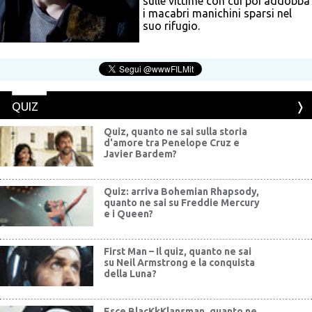
sulle vittime con cui poi addobba
i macabri manichini sparsi nel
suo rifugio.
QUIZ
Quiz, quanto ne sai sulla storia
d'amore tra Penelope Cruz e
Javier Bardem?
Quiz: arriva Bohemian Rhapsody,
quanto ne sai su Freddie Mercury
e i Queen?
First Man – Il quiz, quanto ne sai
su Neil Armstrong e la conquista
della Luna?
Esce BlacKkKlansman, quanto ne