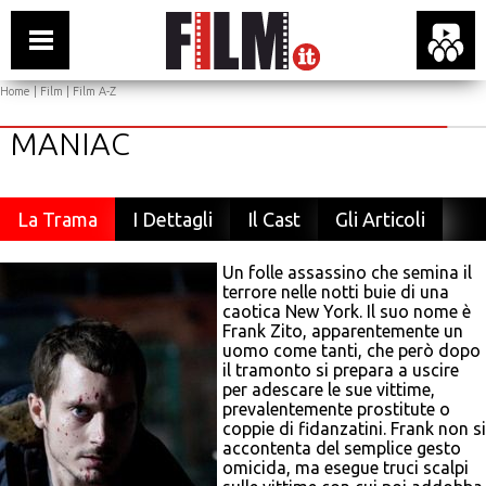
Home
|
Film
|
Film A-Z
MANIAC
La Trama
I Dettagli
Il Cast
Gli Articoli
Un folle assassino che semina il
terrore nelle notti buie di una
caotica New York. Il suo nome è
Frank Zito, apparentemente un
uomo come tanti, che però dopo
il tramonto si prepara a uscire
per adescare le sue vittime,
prevalentemente prostitute o
coppie di fidanzatini. Frank non si
accontenta del semplice gesto
omicida, ma esegue truci scalpi