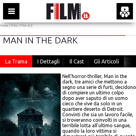
Home
|
Film
|
Film A-Z
MAN IN THE DARK
La Trama
I Dettagli
Il Cast
Gli Articoli
Nell’horror-thriller, Man in the
dark, tre amici che mettono a
segno una serie di furti, decidono
di compiere un ultimo colpo
dopo aver saputo di un uomo
cieco che vive da solo in un
quartiere deserto di Detroit.
Convinti che sia un lavoro facile,
si troveranno coinvolti in una
terribile lotta all’ultimo sangue,
quando la loro vittima si